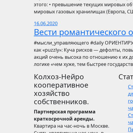
этого: • превышение текущих мировых об
мировых газовых хранилищах (Европа, США
16.06.2020
Вести романтического 
​​#мысли_управляющего #daily ОРИЕНТИР
как «puzzly»: Куча рисков — дефолты, по
акций очень высока по отношению к их до
логике «чем хуже, тем быстрее государст
Колхоз-Нейро
Ста
кооперативное
С
хозяйство
дл
собственников.
го
ч
Партнерская программа
С
краткосрочной аренды.
ч
Квартира на час-ночь в Москве.
П