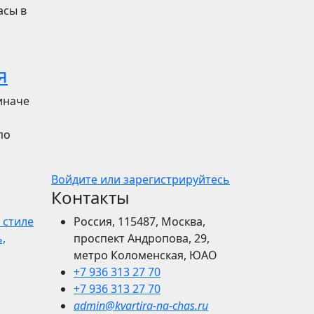
асы в
я
иначе
по
Войдите или зарегистрируйтесь
Контакты
 стиле
Россия, 115487, Москва,
,
проспект Андропова, 29,
метро Коломенская, ЮАО
+7 936 313 27 70
+7 936 313 27 70
admin@kvartira-na-chas.ru