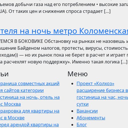
ъемов добычи газа над его потреблением • высокие зап
). От таких цен и снижения спроса страдает […]
отеля на ночь метро Коломенска
УЕМСЯ В БОКОВИКЕ Обстановку на рынках не назовешь 
вышение Байденом налогов, протесты, вирусы, стоимость
ходам)) — но их рынок пока не берет в расчет и играет 
ва расчехлят новую поддержку». Именно такая логика […]
тьи
Меню
траница совместных акций
Проект «Колхоз»
я сайтов категории
расширение бизнеса в
стиница на ночь, отель на
гостиница на час, ночь
ас Москва
сутки
трахровка для квартиры на
Вакансии
ас в Москве
Абонементы
еред арендой квартиры на
Блог