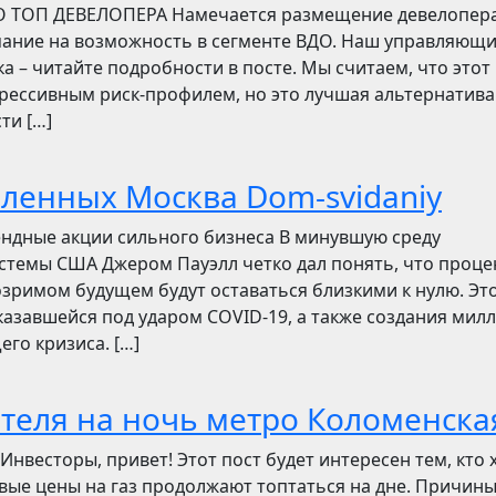
О ТОП ДЕВЕЛОПЕРА Намечается размещение девелопер
мание на возможность в сегменте ВДО. Наш управляющ
ска – читайте подробности в посте. Мы считаем, что этот
грессивным риск-профилем, но это лучшая альтернатива
ти […]
бленных Москва Dom-svidaniy
ендные акции сильного бизнеса В минувшую среду
стемы США Джером Пауэлл четко дал понять, что проц
зримом будущем будут оставаться близкими к нулю. Эт
азавшейся под ударом COVID-19, а также создания мил
его кризиса. […]
отеля на ночь метро Коломенска
сторы, привет! Этот пост будет интересен тем, кто 
овые цены на газ продолжают топтаться на дне. Причин