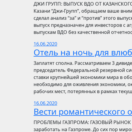
​​ДЖИ ГРУПП: ВЫПУСК ВДО ОТ КАЗАНСКОГ
Казани “Джи-Групп”, обращаем ваше вни
сделал анализ “за” и “против” этого выпу
выпуск предназначен для инвесторов с а
выпускам ВДО без качественной отчетнос
16.06.2020
Отель на ночь для влю
Заплатят сполна. Рассматриваем 3 дивид
председатель Федеральной резервной си
ставки крупнейшей экономики мира в обо
необходимо для оживления экономики, ок
рабочих мест, потерянных в рамках текущ
16.06.2020
Вести романтического 
ПРОБЛЕМЫ ГАЗПРОМА: ГАЗОВЫЙ РЫНОК Инве
заработать на Газпроме. До сих пор мир