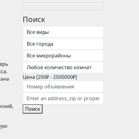
Поиск
перь
са.
Цена [
200₽
-
2500000₽
]
рана
рский,
Поиск
ную