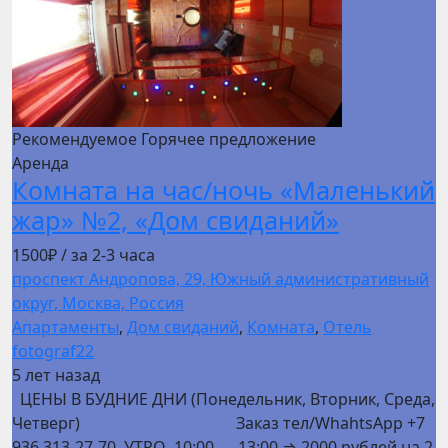
Рекомендуемое
Горячее предложение
Аренда
Комната на час/ночь «Маленький
жар» №2, «Дом свиданий»
1500₽
/ за 2-3 часа
проспект Андропова, 29, Южный административный
округ, Москва, Россия
Апартаменты
,
Дом свиданий
,
Комната
,
Отель
fotograf22
5 лет назад
ЦЕНЫ В БУДНИЕ ДНИ (Понедельник, Вторник, Среда,
Четверг) Заказ тел/WhahtsApp +7
936 313-27-70 УТРО 10:00 — 13:00 ⇒ 2000 рублей на 2