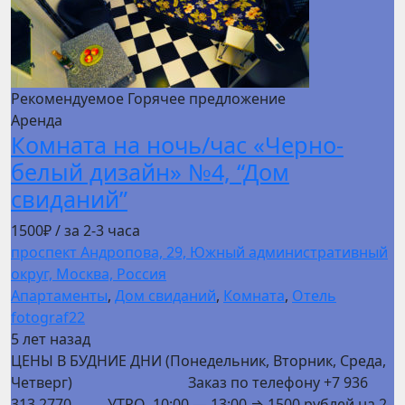
Рекомендуемое
Горячее предложение
Аренда
Комната на ночь/час «Черно-
белый дизайн» №4, “Дом
свиданий”
1500₽
/ за 2-3 часа
проспект Андропова, 29, Южный административный
округ, Москва, Россия
Апартаменты
,
Дом свиданий
,
Комната
,
Отель
fotograf22
5 лет назад
ЦЕНЫ В БУДНИЕ ДНИ (Понедельник, Вторник, Среда,
Четверг) Заказ по телефону +7 936
313 2770 УТРО 10:00 — 13:00 ⇒ 1500 рублей на 2-