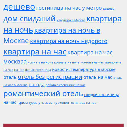
дешево
гостиница на час у метро
дешево
квартира
дом свиданий
квартира в Москве
на ночь
квартира на ночь в
Москве
квартира на ночь недорого
квартира на час
квартира на час
москваа
комната на ночь
комната на ночь
комната на час
миниотель
новости. температура в москве
на час
на час
на час гостиница
отель без регистрации
отель
отель на час
отель
погода
на час в Москве
работа в гостинице на час
романтический отель
скидки гостиница
на час
туризм
туристу на заметку
эконом гостиница на час