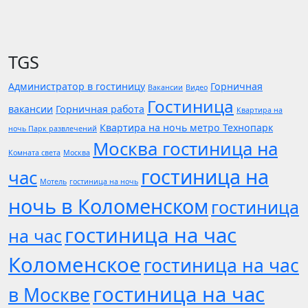
TGS
Администратор в гостиницу
Горничная
Вакансии
Видео
Гостиница
вакансии
Горничная работа
Квартира на
Квартира на ночь метро Технопарк
ночь Парк развлечений
Москва гостиница на
Комната света
Москва
гостиница на
час
Мотель
гостиница на ночь
ночь в Коломенском
гостиница
гостиница на час
на час
Коломенское
гостиница на час
гостиница на час
в Москве