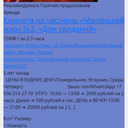
Рекомендуемое
Горячее предложение
Аренда
Комната на час/ночь «Маленький
жар» №2, «Дом свиданий»
1500₽
/ за 2-3 часа
проспект Андропова, 29, Южный административный
округ, Москва, Россия
Апартаменты
,
Дом свиданий
,
Комната
,
Отель
fotograf22
5 лет назад
ЦЕНЫ В БУДНИЕ ДНИ (Понедельник, Вторник, Среда,
Четверг) Заказ тел/WhahtsApp +7
936 313-27-70 УТРО 10:00 — 13:00 ⇒ 2000 рублей на 2
часа. Далее ⇒ 500 рублей в час. ДЕНЬ и ВЕЧЕР 13:00
— 21:00 ⇒ 20000 рублей на 2 […]
2
8 m
Размер
1
Комната