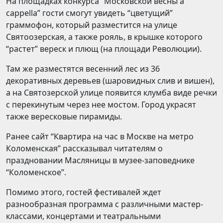
На площадках конкурса “Московской весны a
cappella” гости смогут увидеть “цветущий”
граммофон, который разместится на улице
Святоозерская, а также рояль, в крышке которого
“растет” вереск и плющ (на площади Революции).
Там же разместятся весенний лес из 36
декоративных деревьев (шаровидных слив и вишен),
а на Святозерской улице появится клумба виде речки
с перекинутым через нее мостом. Город украсят
также вересковые пирамиды.
Ранее сайт “Квартира на час в Москве на метро
Коломенская” рассказывал читателям о
праздновании Масляницы в музее-заповеднике
“Коломенское”.
Помимо этого, гостей фестивалей ждет
разнообразная программа с различными мастер-
классами, концертами и театральными