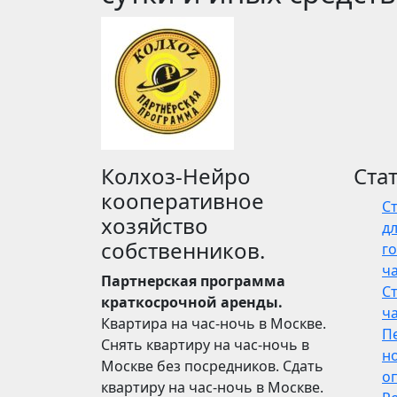
Колхоз-Нейро
Ста
кооперативное
С
хозяйство
дл
собственников.
го
ч
Партнерская программа
С
краткосрочной аренды.
ч
Квартира на час-ночь в Москве.
П
Снять квартиру на час-ночь в
н
Москве без посредников. Сдать
о
квартиру на час-ночь в Москве.