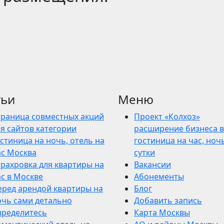
тьи
Меню
траница совместных акций
Проект «Колхоз»
я сайтов категории
расширение бизнеса в
стиница на ночь, отель на
гостиница на час, ночь
ас Москва
сутки
трахровка для квартиры на
Вакансии
ас в Москве
Абонементы
еред арендой квартиры на
Блог
очь сами детально
Добавить запись
пределитесь
Карта Москвы