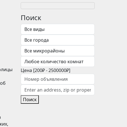
Поиск
толицы
Цена [
200₽
-
2500000₽
]
 об
Поиск
а
ких,