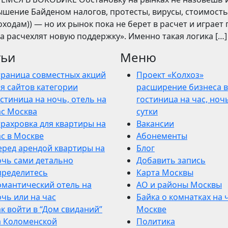
вышение Байденом налогов, протесты, вирусы, стоимость
ходам)) — но их рынок пока не берет в расчет и играет 
ва расчехлят новую поддержку». Именно такая логика […]
тьи
Меню
траница совместных акций
Проект «Колхоз»
я сайтов категории
расширение бизнеса в
стиница на ночь, отель на
гостиница на час, ночь
ас Москва
сутки
трахровка для квартиры на
Вакансии
ас в Москве
Абонементы
еред арендой квартиры на
Блог
очь сами детально
Добавить запись
пределитесь
Карта Москвы
омантический отель на
АО и районы Москвы
чь или на час
Байка о комнатках на 
к войти в “Дом свиданий”
Москве
а Коломенской
Политика