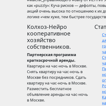
как «puzzly»: Куча рисков — дефолты, по
акций очень высока по отношению к их до
логике «чем хуже, тем быстрее государст
Колхоз-Нейро
Ста
кооперативное
С
хозяйство
дл
собственников.
го
ч
Партнерская программа
С
краткосрочной аренды.
ч
Квартира на час-ночь в Москве.
П
Снять квартиру на час-ночь в
н
Москве без посредников. Сдать
о
квартиру на час-ночь в Москве.
Р
Разместить бесплатное
но
объявление аренды на час-ночь
Ка
в Москве.
н