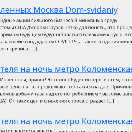
бленных Москва Dom-svidaniy
ендные акции сильного бизнеса В минувшую среду
стемы США Джером Пауэлл четко дал понять, что проц
зримом будущем будут оставаться близкими к нулю. Эт
азавшейся под ударом COVID-19, а также создания мил
его кризиса. […]
отеля на ночь метро Коломенска
сторы, привет! Этот пост будет интересен тем, кто 
овые цены на газ продолжают топтаться на дне. Причин
ъемов добычи газа над его потреблением • высокие зап
). От таких цен и снижения спроса страдает […]
отеля на ночь метро Коломенска
УЕМСЯ В БОКОВИКЕ Обстановку на рынках не назовешь 