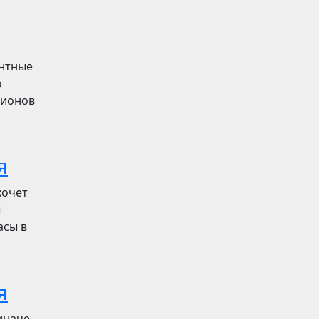
ентные
о
лионов
я
хочет
ы
асы в
я
иначе