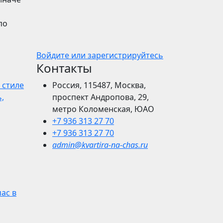
по
Войдите или зарегистрируйтесь
Контакты
 стиле
Россия, 115487, Москва,
,
проспект Андропова, 29,
метро Коломенская, ЮАО
+7 936 313 27 70
+7 936 313 27 70
admin@kvartira-na-chas.ru
час в