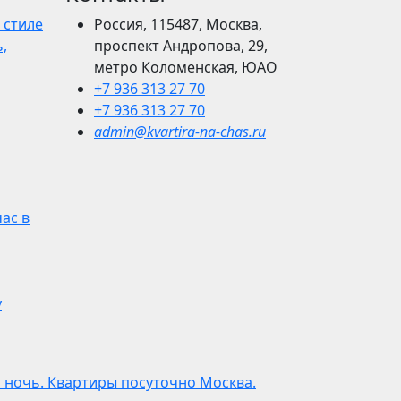
 стиле
Россия, 115487, Москва,
,
проспект Андропова, 29,
метро Коломенская, ЮАО
+7 936 313 27 70
+7 936 313 27 70
admin@kvartira-na-chas.ru
час в
у
а ночь. Квартиры посуточно Москва.