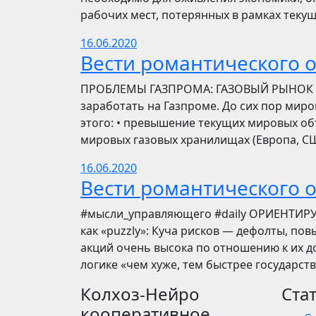
рабочих мест, потерянных в рамках текущ
16.06.2020
Вести романтического 
ПРОБЛЕМЫ ГАЗПРОМА: ГАЗОВЫЙ РЫНОК Инве
заработать на Газпроме. До сих пор мир
этого: • превышение текущих мировых об
мировых газовых хранилищах (Европа, США
16.06.2020
Вести романтического 
​​#мысли_управляющего #daily ОРИЕНТИР
как «puzzly»: Куча рисков — дефолты, по
акций очень высока по отношению к их до
логике «чем хуже, тем быстрее государст
Колхоз-Нейро
Ста
кооперативное