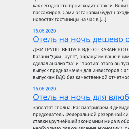
как сегодня это происходит с такси. Вод
пассажиров. Сами остановки будут находи
новостях гостиницы на час в […]
16.06.2020
Отель на ночь дешево о
​​ДЖИ ГРУПП: ВЫПУСК ВДО ОТ КАЗАНСКОГ
Казани “Джи-Групп”, обращаем ваше вни
сделал анализ “за” и “против” этого выпу
выпуск предназначен для инвесторов с а
выпускам ВДО без качественной отчетнос
16.06.2020
Отель на ночь для влю
Заплатят сполна. Рассматриваем 3 дивид
председатель Федеральной резервной си
ставки крупнейшей экономики мира в обо
необходимо для оживления экономики, ок