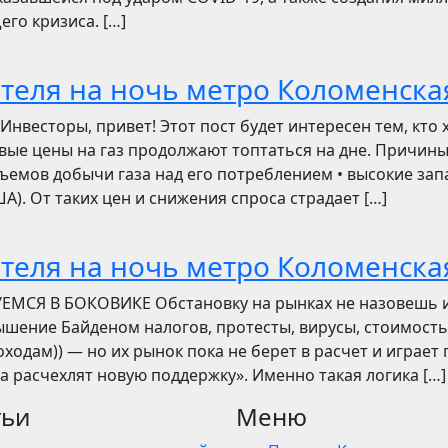
его кризиса. […]
отеля на ночь метро Коломенска
сторы, привет! Этот пост будет интересен тем, кто 
овые цены на газ продолжают топтаться на дне. Причин
ъемов добычи газа над его потреблением • высокие зап
). От таких цен и снижения спроса страдает […]
отеля на ночь метро Коломенска
УЕМСЯ В БОКОВИКЕ Обстановку на рынках не назовешь 
вышение Байденом налогов, протесты, вирусы, стоимость
ходам)) — но их рынок пока не берет в расчет и играет 
ва расчехлят новую поддержку». Именно такая логика […]
тьи
Меню