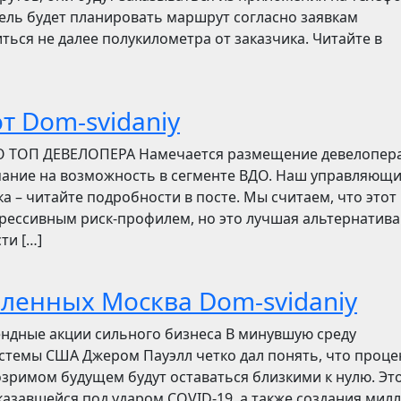
итель будет планировать маршрут согласно заявкам
ться не далее полукилометра от заказчика. Читайте в
т Dom-svidaniy
О ТОП ДЕВЕЛОПЕРА Намечается размещение девелопер
мание на возможность в сегменте ВДО. Наш управляющ
ска – читайте подробности в посте. Мы считаем, что этот
грессивным риск-профилем, но это лучшая альтернатива
ти […]
бленных Москва Dom-svidaniy
ендные акции сильного бизнеса В минувшую среду
стемы США Джером Пауэлл четко дал понять, что проц
зримом будущем будут оставаться близкими к нулю. Эт
азавшейся под ударом COVID-19, а также создания мил