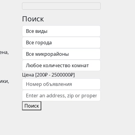
Поиск
ена,
Цена [
200₽
-
2500000₽
]
ики,
Поиск