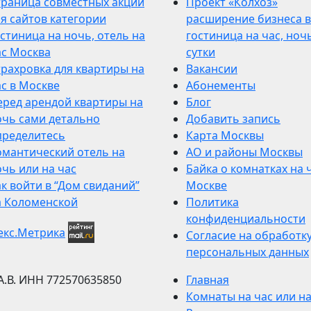
траница совместных акций
Проект «Колхоз»
я сайтов категории
расширение бизнеса в
стиница на ночь, отель на
гостиница на час, ночь
ас Москва
сутки
трахровка для квартиры на
Вакансии
ас в Москве
Абонементы
еред арендой квартиры на
Блог
очь сами детально
Добавить запись
пределитесь
Карта Москвы
омантический отель на
АО и районы Москвы
чь или на час
Байка о комнатках на 
к войти в “Дом свиданий”
Москве
а Коломенской
Политика
конфиденциальности
Согласие на обработк
персональных данных
А.В.
ИНН 772570635850
Главная
Комнаты на час или н