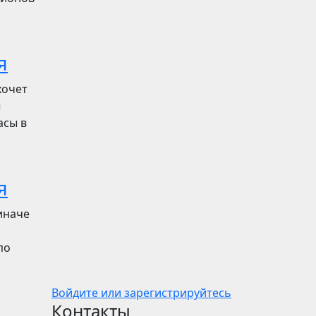
я
хочет
ы
асы в
я
иначе
по
Войдите или зарегистрируйтесь
Контакты