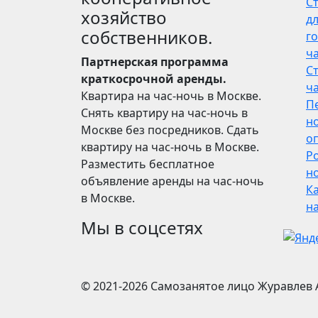
С
хозяйство
дл
собственников.
го
ч
Партнерская программа
С
краткосрочной аренды.
ч
Квартира на час-ночь в Москве.
П
Снять квартиру на час-ночь в
н
Москве без посредников. Сдать
о
квартиру на час-ночь в Москве.
Р
Разместить бесплатное
но
объявление аренды на час-ночь
Ка
в Москве.
н
Мы в соцсетях
© 2021-2026
Самозанятое лицо Журавлев 