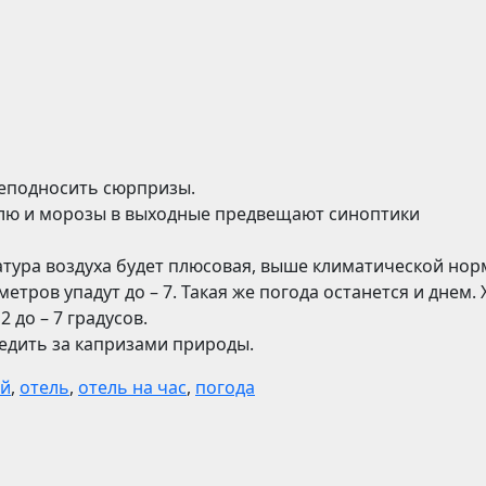
реподносить сюрпризы.
елю и морозы в выходные предвещают синоптики
ратура воздуха будет плюсовая, выше климатической нор
етров упадут до – 7. Такая же погода останется и днем. 
 до – 7 градусов.
ледить за капризами природы.
ий
,
отель
,
отель на час
,
погода