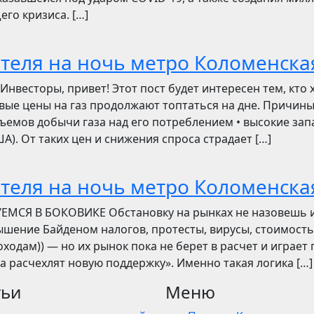
его кризиса. […]
отеля на ночь метро Коломенска
сторы, привет! Этот пост будет интересен тем, кто 
овые цены на газ продолжают топтаться на дне. Причин
ъемов добычи газа над его потреблением • высокие зап
). От таких цен и снижения спроса страдает […]
отеля на ночь метро Коломенска
УЕМСЯ В БОКОВИКЕ Обстановку на рынках не назовешь 
вышение Байденом налогов, протесты, вирусы, стоимость
ходам)) — но их рынок пока не берет в расчет и играет 
ва расчехлят новую поддержку». Именно такая логика […]
тьи
Меню