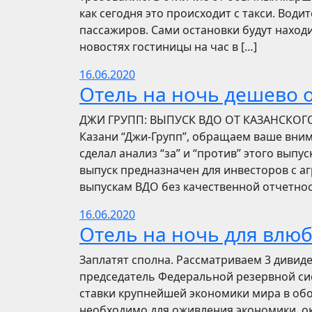
как сегодня это происходит с такси. Вод
пассажиров. Сами остановки будут находи
новостях гостиницы на час в […]
16.06.2020
Отель на ночь дешево о
​​ДЖИ ГРУПП: ВЫПУСК ВДО ОТ КАЗАНСКОГ
Казани “Джи-Групп”, обращаем ваше вни
сделал анализ “за” и “против” этого выпу
выпуск предназначен для инвесторов с а
выпускам ВДО без качественной отчетнос
16.06.2020
Отель на ночь для влю
Заплатят сполна. Рассматриваем 3 дивид
председатель Федеральной резервной си
ставки крупнейшей экономики мира в обо
необходимо для оживления экономики, ок