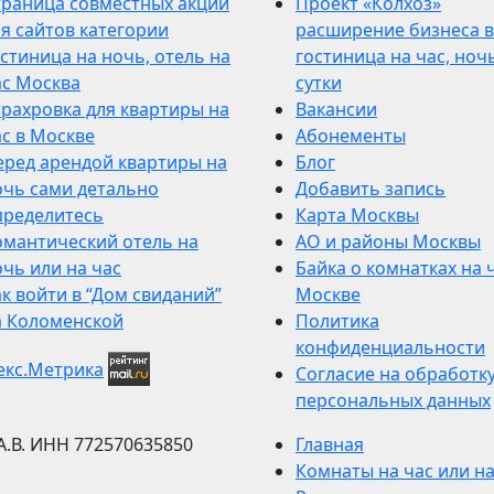
траница совместных акций
Проект «Колхоз»
я сайтов категории
расширение бизнеса в
стиница на ночь, отель на
гостиница на час, ночь
ас Москва
сутки
трахровка для квартиры на
Вакансии
ас в Москве
Абонементы
еред арендой квартиры на
Блог
очь сами детально
Добавить запись
пределитесь
Карта Москвы
омантический отель на
АО и районы Москвы
чь или на час
Байка о комнатках на 
к войти в “Дом свиданий”
Москве
а Коломенской
Политика
конфиденциальности
Согласие на обработк
персональных данных
А.В.
ИНН 772570635850
Главная
Комнаты на час или н