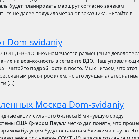
итель будет планировать маршрут согласно заявкам
ться не далее полукилометра от заказчика. Читайте в
т Dom-svidaniy
О ТОП ДЕВЕЛОПЕРА Намечается размещение девелопер
мание на возможность в сегменте ВДО. Наш управляющ
ска – читайте подробности в посте. Мы считаем, что этот
грессивным риск-профилем, но это лучшая альтернатива
ти […]
бленных Москва Dom-svidaniy
ендные акции сильного бизнеса В минувшую среду
стемы США Джером Пауэлл четко дал понять, что проц
зримом будущем будут оставаться близкими к нулю. Эт
азавшейся под ударом COVID-19, а также создания мил