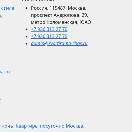
 стиле
Россия, 115487, Москва,
,
проспект Андропова, 29,
метро Коломенская, ЮАО
+7 936 313 27 70
+7 936 313 27 70
admin@kvartira-na-chas.ru
час в
у
а ночь. Квартиры посуточно Москва.