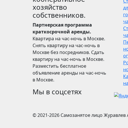
С
хозяйство
дл
собственников.
го
ч
Партнерская программа
С
краткосрочной аренды.
ч
Квартира на час-ночь в Москве.
П
Снять квартиру на час-ночь в
н
Москве без посредников. Сдать
о
квартиру на час-ночь в Москве.
Р
Разместить бесплатное
но
объявление аренды на час-ночь
Ка
в Москве.
н
Мы в соцсетях
© 2021-2026
Самозанятое лицо Журавлев 