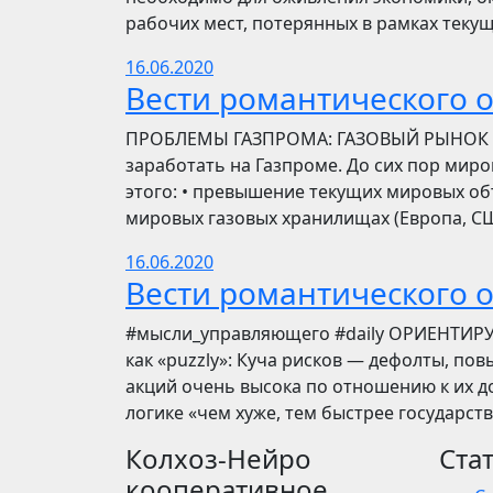
рабочих мест, потерянных в рамках текущ
16.06.2020
Вести романтического 
ПРОБЛЕМЫ ГАЗПРОМА: ГАЗОВЫЙ РЫНОК Инве
заработать на Газпроме. До сих пор мир
этого: • превышение текущих мировых об
мировых газовых хранилищах (Европа, США
16.06.2020
Вести романтического 
​​#мысли_управляющего #daily ОРИЕНТИР
как «puzzly»: Куча рисков — дефолты, по
акций очень высока по отношению к их до
логике «чем хуже, тем быстрее государст
Колхоз-Нейро
Ста
кооперативное