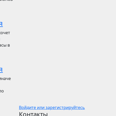
я
хочет
ы
асы в
я
иначе
по
Войдите или зарегистрируйтесь
Контакты