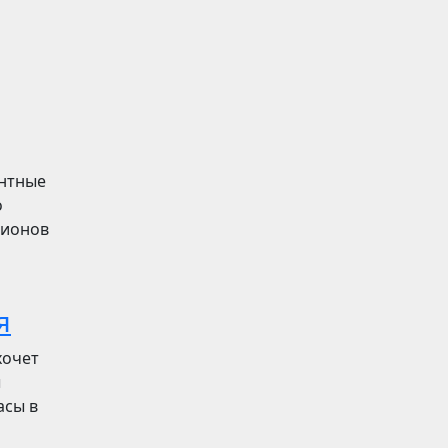
ентные
о
лионов
я
хочет
ы
асы в