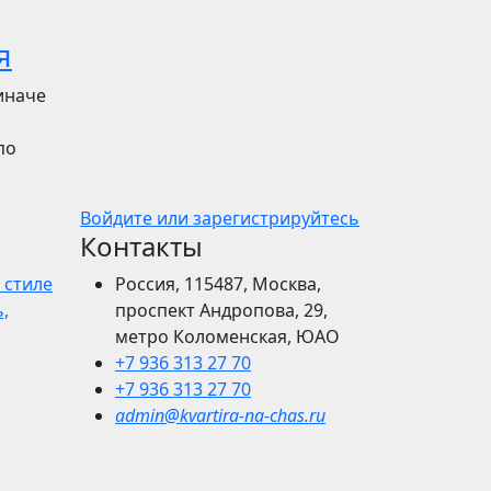
я
иначе
по
Войдите или зарегистрируйтесь
Контакты
 стиле
Россия, 115487, Москва,
,
проспект Андропова, 29,
метро Коломенская, ЮАО
+7 936 313 27 70
+7 936 313 27 70
admin@kvartira-na-chas.ru