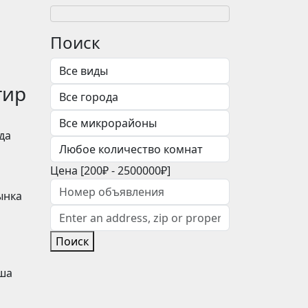
Поиск
тир
да
Цена [
200₽
-
2500000₽
]
ынка
Поиск
аша