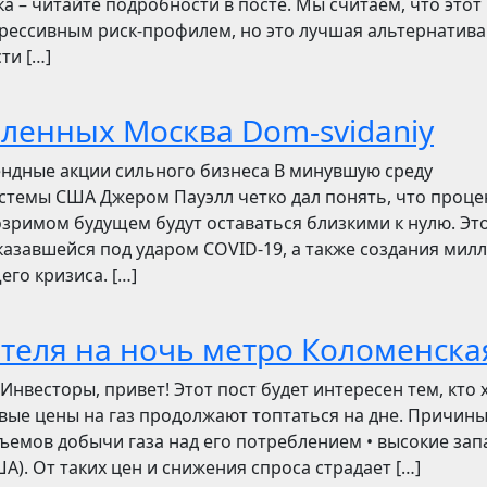
ска – читайте подробности в посте. Мы считаем, что этот
грессивным риск-профилем, но это лучшая альтернатива
ти […]
бленных Москва Dom-svidaniy
ендные акции сильного бизнеса В минувшую среду
стемы США Джером Пауэлл четко дал понять, что проц
зримом будущем будут оставаться близкими к нулю. Эт
азавшейся под ударом COVID-19, а также создания мил
его кризиса. […]
отеля на ночь метро Коломенска
сторы, привет! Этот пост будет интересен тем, кто 
овые цены на газ продолжают топтаться на дне. Причин
ъемов добычи газа над его потреблением • высокие зап
). От таких цен и снижения спроса страдает […]