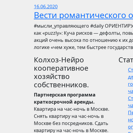
16.06.2020
Вести романтического 
​​#мысли_управляющего #daily ОРИЕНТИР
как «puzzly»: Куча рисков — дефолты, по
акций очень высока по отношению к их до
логике «чем хуже, тем быстрее государст
Колхоз-Нейро
Ста
кооперативное
С
хозяйство
дл
собственников.
го
ч
Партнерская программа
С
краткосрочной аренды.
ч
Квартира на час-ночь в Москве.
П
Снять квартиру на час-ночь в
н
Москве без посредников. Сдать
о
квартиру на час-ночь в Москве.