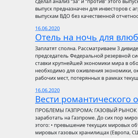
сделал анализ “за” и “против” этого выпу
выпуск предназначен для инвесторов с а
выпускам ВДО без качественной отчетнос
16.06.2020
Отель на ночь для влю
Заплатят сполна. Рассматриваем 3 дивид
председатель Федеральной резервной си
ставки крупнейшей экономики мира в обо
необходимо для оживления экономики, ок
рабочих мест, потерянных в рамках текущ
16.06.2020
Вести романтического 
ПРОБЛЕМЫ ГАЗПРОМА: ГАЗОВЫЙ РЫНОК Инве
заработать на Газпроме. До сих пор мир
этого: • превышение текущих мировых об
мировых газовых хранилищах (Европа, США