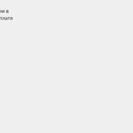
ом в
 платя