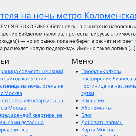
отеля на ночь метро Коломенска
УЕМСЯ В БОКОВИКЕ Обстановку на рынках не назовешь 
вышение Байденом налогов, протесты, вирусы, стоимость
ходам)) — но их рынок пока не берет в расчет и играет 
ва расчехлят новую поддержку». Именно такая логика […]
тьи
Меню
траница совместных акций
Проект «Колхоз»
я сайтов категории
расширение бизнеса в
стиница на ночь, отель на
гостиница на час, ночь
ас Москва
сутки
трахровка для квартиры на
Вакансии
ас в Москве
Абонементы
еред арендой квартиры на
Блог
очь сами детально
Добавить запись
пределитесь
Карта Москвы