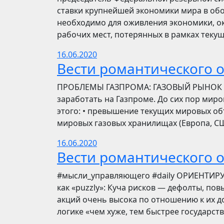
ставки крупнейшей экономики мира в обо
необходимо для оживления экономики, ок
рабочих мест, потерянных в рамках текущ
16.06.2020
Вести романтического 
ПРОБЛЕМЫ ГАЗПРОМА: ГАЗОВЫЙ РЫНОК Инве
заработать на Газпроме. До сих пор мир
этого: • превышение текущих мировых об
мировых газовых хранилищах (Европа, США
16.06.2020
Вести романтического 
​​#мысли_управляющего #daily ОРИЕНТИР
как «puzzly»: Куча рисков — дефолты, по
акций очень высока по отношению к их до
логике «чем хуже, тем быстрее государст