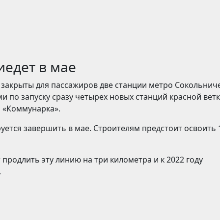
иедет в мае
т закрыты для пассажиров две станции метро Сокольнич
и по запуску сразу четырех новых станций красной ветк
и «Коммунарка».
уется завершить в мае. Строителям предстоит освоить 
родлить эту линию на три километра и к 2022 году
.