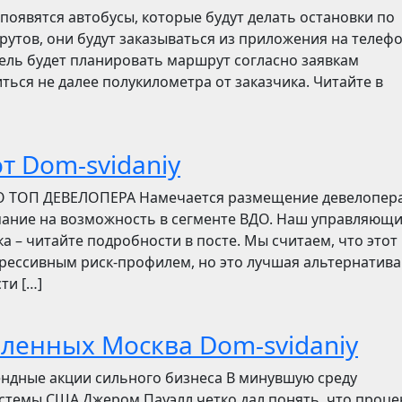
появятся автобусы, которые будут делать остановки по
утов, они будут заказываться из приложения на телефо
итель будет планировать маршрут согласно заявкам
ться не далее полукилометра от заказчика. Читайте в
т Dom-svidaniy
О ТОП ДЕВЕЛОПЕРА Намечается размещение девелопер
мание на возможность в сегменте ВДО. Наш управляющ
ска – читайте подробности в посте. Мы считаем, что этот
грессивным риск-профилем, но это лучшая альтернатива
ти […]
бленных Москва Dom-svidaniy
ендные акции сильного бизнеса В минувшую среду
стемы США Джером Пауэлл четко дал понять, что проц