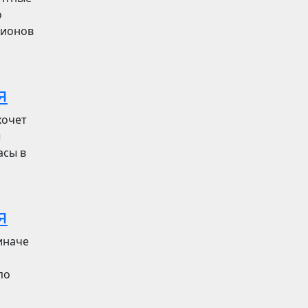
о
лионов
я
хочет
ы
асы в
я
иначе
по