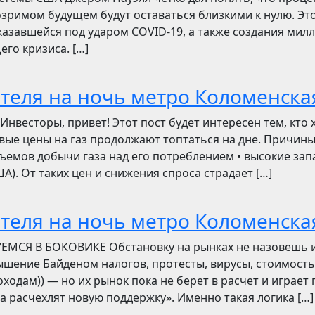
зримом будущем будут оставаться близкими к нулю. Эт
азавшейся под ударом COVID-19, а также создания мил
его кризиса. […]
отеля на ночь метро Коломенска
сторы, привет! Этот пост будет интересен тем, кто 
овые цены на газ продолжают топтаться на дне. Причин
ъемов добычи газа над его потреблением • высокие зап
). От таких цен и снижения спроса страдает […]
отеля на ночь метро Коломенска
УЕМСЯ В БОКОВИКЕ Обстановку на рынках не назовешь 
вышение Байденом налогов, протесты, вирусы, стоимость
ходам)) — но их рынок пока не берет в расчет и играет 
ва расчехлят новую поддержку». Именно такая логика […]