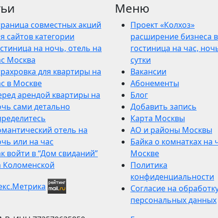
тьи
Меню
траница совместных акций
Проект «Колхоз»
я сайтов категории
расширение бизнеса в
стиница на ночь, отель на
гостиница на час, ночь
ас Москва
сутки
трахровка для квартиры на
Вакансии
ас в Москве
Абонементы
еред арендой квартиры на
Блог
очь сами детально
Добавить запись
пределитесь
Карта Москвы
омантический отель на
АО и районы Москвы
чь или на час
Байка о комнатках на 
к войти в “Дом свиданий”
Москве
а Коломенской
Политика
конфиденциальности
Согласие на обработк
персональных данных