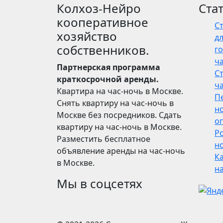
Колхоз-Нейро
Ста
кооперативное
С
хозяйство
дл
собственников.
го
ч
Партнерская программа
С
краткосрочной аренды.
ч
Квартира на час-ночь в Москве.
П
Снять квартиру на час-ночь в
н
Москве без посредников. Сдать
о
квартиру на час-ночь в Москве.
Р
Разместить бесплатное
но
объявление аренды на час-ночь
Ка
в Москве.
н
Мы в соцсетях