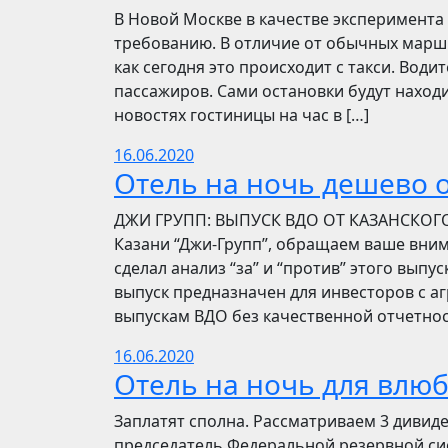
В Новой Москве в качестве эксперимента 
требованию. В отличие от обычных маршр
как сегодня это происходит с такси. Вод
пассажиров. Сами остановки будут находи
новостях гостиницы на час в […]
16.06.2020
Отель на ночь дешево о
​​ДЖИ ГРУПП: ВЫПУСК ВДО ОТ КАЗАНСКОГ
Казани “Джи-Групп”, обращаем ваше вни
сделал анализ “за” и “против” этого выпу
выпуск предназначен для инвесторов с а
выпускам ВДО без качественной отчетнос
16.06.2020
Отель на ночь для влю
Заплатят сполна. Рассматриваем 3 дивид
председатель Федеральной резервной си