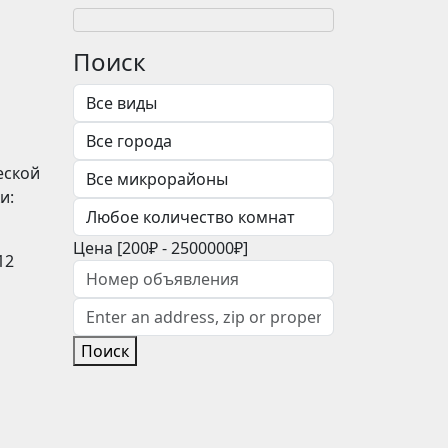
Поиск
еской
и:
Цена [
200₽
-
2500000₽
]
12
Поиск