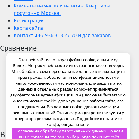
Комнаты на час или на ночь. Квартиры
посуточно Москва.
Регистрация
Карта сайта
Контакты +7 936 313 27 70 и для заказов
Сравнение
Этот веб-сайт использует файлы cookie, аналитику
Яндекс.Метрики, вебвизор и иностранные мессенджеры.
Мы обрабатываем персональные данные в целях защиты
прав граждан, обеспечения конфиденциальности и
неприкосновенности частной жизни. Для защиты этих
данных в отдельных разделах может применяться
двухфакторная аутентификация (2FA), включая биометрию.
Аналитические cookie- для улучшения работы сайта, его
продвижения. Рекламные cookie- для оптимизации
рекламных кампаний. Эта информация регистрируется у
оператора рекламных данных. Подробнее в политике
конфиденциальности.
Согласен на обработку персональных данных.Но если
Введите ваше ключевое слово
вы не согласны-это ваш выбор.Тогда покиньте сайт.