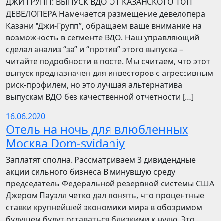
​​ДЖИ ГРУПП: ВЫПУСК ВДО ОТ КАЗАНСКОГО ТОП
ДЕВЕЛОПЕРА Намечается размещение девелопера
Казани “Джи-Групп”, обращаем ваше внимание на
возможность в сегменте ВДО. Наш управляющий
сделал анализ “за” и “против” этого выпуска –
читайте подробности в посте. Мы считаем, что этот
выпуск предназначен для инвесторов с агрессивным
риск-профилем, но это лучшая альтернатива
выпускам ВДО без качественной отчетности […]
16.06.2020
Отель на ночь для влюбленных
Москва Dom-svidaniy
Заплатят сполна. Рассматриваем 3 дивидендные
акции сильного бизнеса В минувшую среду
председатель Федеральной резервной системы США
Джером Пауэлл четко дал понять, что процентные
ставки крупнейшей экономики мира в обозримом
будущем будут оставаться близкими к нулю. Это