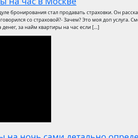
ы на час в Москве
уле бронирования стал продавать страховки. Он рассказ
говорился со страховой?- Зачем? Это моя доп услуга. Смо
денег, за найм квартиры на час если […]
ы на ночь сами детально опред