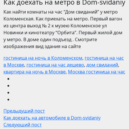
Как доехать на метро в Dom-svidaniy
Как найти комнаты на час “Дом свиданий” у метро
Коломенская. Как приехать на метро. Первый вагон
из центра выход № 2 к музею Коломенское ул
Новинки и кинотеатру “Орбита”. Первый жилой дом
у метро. В доме один подъезд . Смотрите
изображения вид здания на сайте
гостиница на ночь в Коломенском
,
гостиница на час
в Москве
,
гостиница на час дешево
,
дом свиданий
,
квартира на ночь в Москве
,
Москва гостиница на час
Предыдущий пост
Как доехать на автомобиле в Dom-svidaniy
Следующий пост