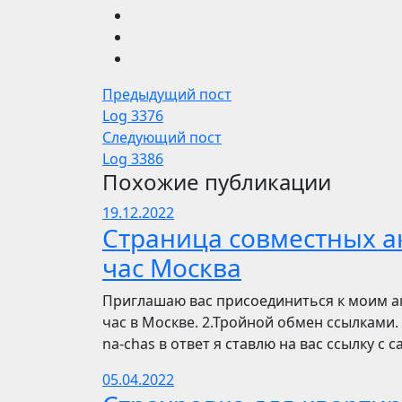
Предыдущий пост
Log 3376
Следующий пост
Log 3386
Похожие публикации
19.12.2022
Страница совместных ак
час Москва
Приглашаю вас присоединиться к моим ак
час в Москве. 2.Тройной обмен ссылками. 
na-chas в ответ я ставлю на вас ссылку с
05.04.2022