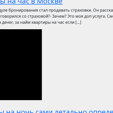
ы на час в Москве
уле бронирования стал продавать страховки. Он рассказ
говорился со страховой?- Зачем? Это моя доп услуга. Смо
денег, за найм квартиры на час если […]
ы на ночь сами детально опред