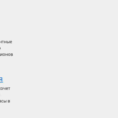
ентные
о
лионов
я
хочет
ы
асы в