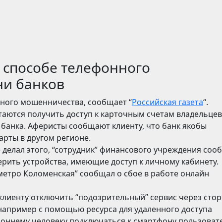
 способе телефонного
ни банков
нного мошенничества, сообщает “
Российская газета
“.
аются получить доступ к карточным счетам владельцев
 банка. Аферисты сообщают клиенту, что банк якобы
арты в другом регионе.
е делал этого, “сотрудник” финансового учреждения соо
ерить устройства, имеющие доступ к личному кабинету.
 метро Коломенская” сообщал о сбое в работе онлайн
клиенту отключить “подозрительный” сервис через сто
например с помощью ресурса для удаленного доступа
роннему человеку подключаться к смартфону пользоват