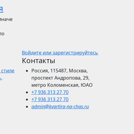
я
иначе
по
Войдите или зарегистрируйтесь
Контакты
 стиле
Россия, 115487, Москва,
,
проспект Андропова, 29,
метро Коломенская, ЮАО
+7 936 313 27 70
+7 936 313 27 70
admin@kvartira-na-chas.ru