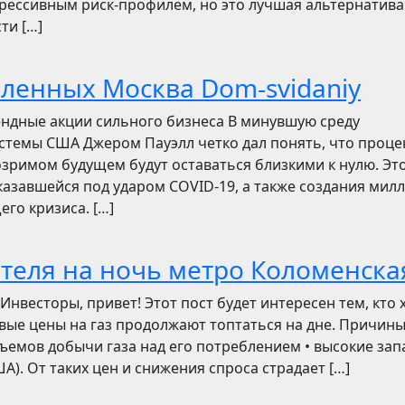
грессивным риск-профилем, но это лучшая альтернатива
ти […]
бленных Москва Dom-svidaniy
ендные акции сильного бизнеса В минувшую среду
стемы США Джером Пауэлл четко дал понять, что проц
зримом будущем будут оставаться близкими к нулю. Эт
азавшейся под ударом COVID-19, а также создания мил
его кризиса. […]
отеля на ночь метро Коломенска
сторы, привет! Этот пост будет интересен тем, кто 
овые цены на газ продолжают топтаться на дне. Причин
ъемов добычи газа над его потреблением • высокие зап
). От таких цен и снижения спроса страдает […]