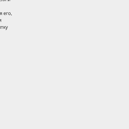
 его,
и
ытку