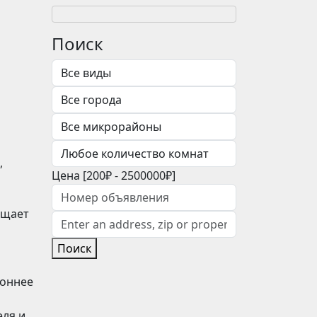
Поиск
,
Цена [
200₽
-
2500000₽
]
бщает
Поиск
роннее
еля и