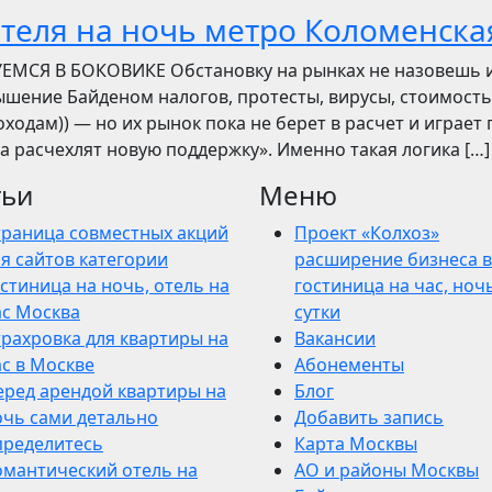
отеля на ночь метро Коломенска
УЕМСЯ В БОКОВИКЕ Обстановку на рынках не назовешь 
вышение Байденом налогов, протесты, вирусы, стоимость
ходам)) — но их рынок пока не берет в расчет и играет 
ва расчехлят новую поддержку». Именно такая логика […]
тьи
Меню
траница совместных акций
Проект «Колхоз»
я сайтов категории
расширение бизнеса в
стиница на ночь, отель на
гостиница на час, ночь
ас Москва
сутки
трахровка для квартиры на
Вакансии
ас в Москве
Абонементы
еред арендой квартиры на
Блог
очь сами детально
Добавить запись
пределитесь
Карта Москвы
омантический отель на
АО и районы Москвы