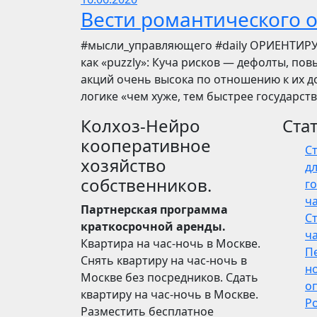
Вести романтического 
​​#мысли_управляющего #daily ОРИЕНТИР
как «puzzly»: Куча рисков — дефолты, по
акций очень высока по отношению к их до
логике «чем хуже, тем быстрее государст
Колхоз-Нейро
Ста
кооперативное
С
хозяйство
дл
собственников.
го
ч
Партнерская программа
С
краткосрочной аренды.
ч
Квартира на час-ночь в Москве.
П
Снять квартиру на час-ночь в
н
Москве без посредников. Сдать
о
квартиру на час-ночь в Москве.
Р
Разместить бесплатное