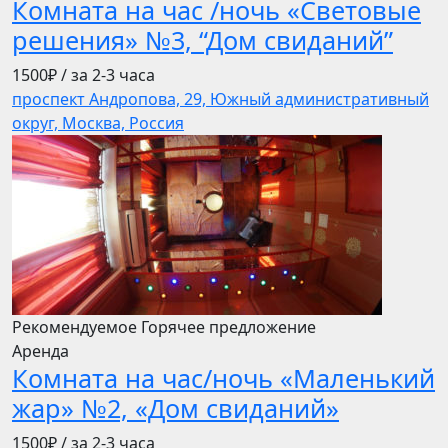
Комната на час /ночь «Световые
решения» №3, “Дом свиданий”
1500₽
/ за 2-3 часа
проспект Андропова, 29, Южный административный
округ, Москва, Россия
Рекомендуемое
Горячее предложение
Аренда
Комната на час/ночь «Маленький
жар» №2, «Дом свиданий»
1500₽
/ за 2-3 часа