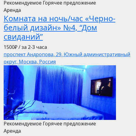
Рекомендуемое
Горячее предложение
Аренда
Комната на ночь/час «Черно-
белый дизайн» №4, “Дом
свиданий”
1500₽
/ за 2-3 часа
проспект Андропова, 29, Южный административный
округ, Москва, Россия
Рекомендуемое
Горячее предложение
Аренда