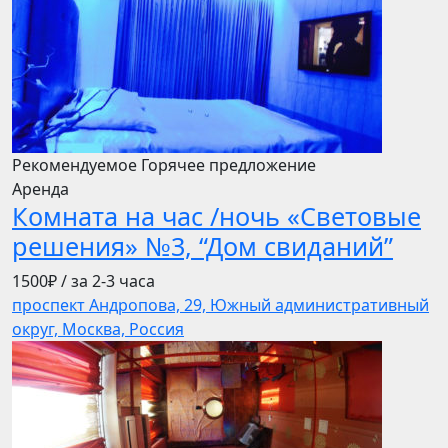
Рекомендуемое
Горячее предложение
Аренда
Комната на час /ночь «Световые
решения» №3, “Дом свиданий”
1500₽
/ за 2-3 часа
проспект Андропова, 29, Южный административный
округ, Москва, Россия