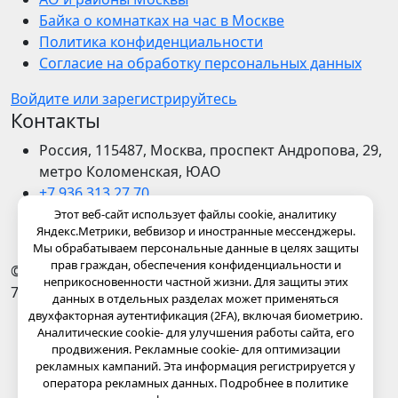
Байка о комнатках на час в Москве
Политика конфиденциальности
Согласие на обработку персональных данных
Войдите или зарегистрируйтесь
Контакты
Россия, 115487, Москва, проспект Андропова, 29,
метро Коломенская, ЮАО
+7 936 313 27 70
+7 936 313 27 70
Этот веб-сайт использует файлы cookie, аналитику
Яндекс.Метрики, вебвизор и иностранные мессенджеры.
admin@kvartira-na-chas.ru
Мы обрабатываем персональные данные в целях защиты
прав граждан, обеспечения конфиденциальности и
© 2021-2026
Самозанятое лицо Журавлев А.В.
ИНН
неприкосновенности частной жизни. Для защиты этих
772570635850
данных в отдельных разделах может применяться
Главная
двухфакторная аутентификация (2FA), включая биометрию.
Аналитические cookie- для улучшения работы сайта, его
Комнаты на час или на ночь. Квартиры
продвижения. Рекламные cookie- для оптимизации
посуточно Москва.
рекламных кампаний. Эта информация регистрируется у
Регистрация
оператора рекламных данных. Подробнее в политике