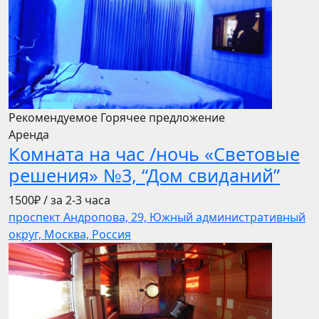
Рекомендуемое
Горячее предложение
Аренда
Комната на час /ночь «Световые
решения» №3, “Дом свиданий”
1500₽
/ за 2-3 часа
проспект Андропова, 29, Южный административный
округ, Москва, Россия