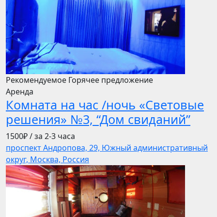
Рекомендуемое
Горячее предложение
Аренда
Комната на час /ночь «Световые
решения» №3, “Дом свиданий”
1500₽
/ за 2-3 часа
проспект Андропова, 29, Южный административный
округ, Москва, Россия