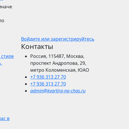
иначе
по
Войдите или зарегистрируйтесь
Контакты
 стиле
Россия, 115487, Москва,
,
проспект Андропова, 29,
метро Коломенская, ЮАО
+7 936 313 27 70
+7 936 313 27 70
admin@kvartira-na-chas.ru
час в