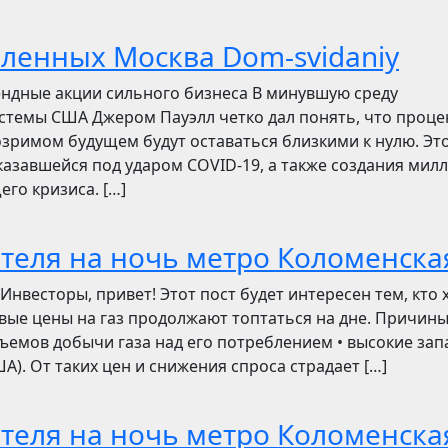
бленных Москва Dom-svidaniy
ендные акции сильного бизнеса В минувшую среду
стемы США Джером Пауэлл четко дал понять, что проц
зримом будущем будут оставаться близкими к нулю. Эт
азавшейся под ударом COVID-19, а также создания мил
его кризиса. […]
отеля на ночь метро Коломенска
сторы, привет! Этот пост будет интересен тем, кто 
овые цены на газ продолжают топтаться на дне. Причин
ъемов добычи газа над его потреблением • высокие зап
). От таких цен и снижения спроса страдает […]
отеля на ночь метро Коломенска