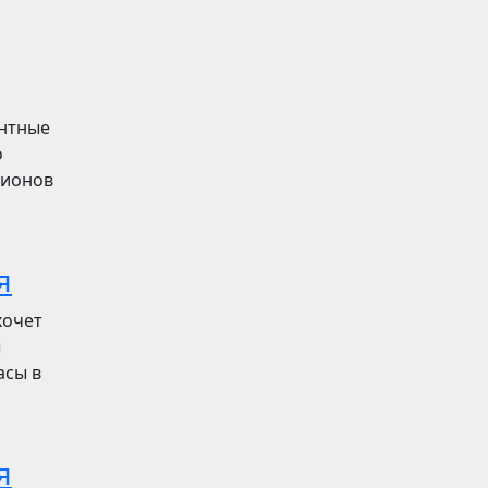
ентные
о
лионов
я
хочет
ы
асы в
я