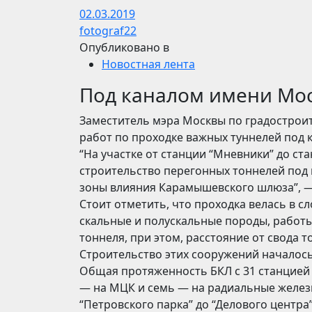
02.03.2019
fotograf22
Опубликовано в
Новостная лента
Под каналом имени Мо
Заместитель мэра Москвы по градострои
работ по проходке важных туннелей под
“На участке от станции “Мневники” до с
строительство перегонных тоннелей под
зоны влияния Карамышевского шлюза”, —
Стоит отметить, что проходка велась в с
скальные и полускальные породы, работы
тоннеля, при этом, расстояние от свода т
Строительство этих сооружений началос
Общая протяженность БКЛ с 31 станцией (
— на МЦК и семь — на радиальные железн
“Петровского парка” до “Делового центра”