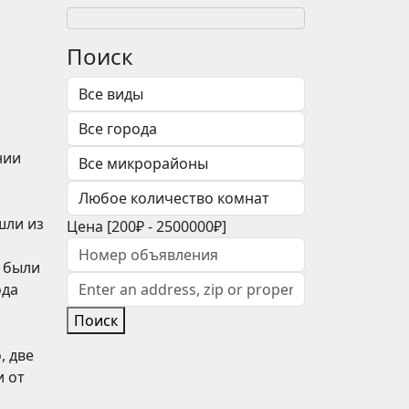
Поиск
нии
шли из
Цена [
200₽
-
2500000₽
]
в были
ода
Поиск
, две
и от