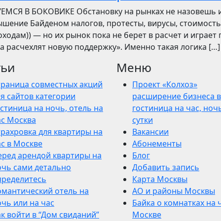
УЕМСЯ В БОКОВИКЕ Обстановку на рынках не назовешь 
вышение Байденом налогов, протесты, вирусы, стоимость
ходам)) — но их рынок пока не берет в расчет и играет 
ва расчехлят новую поддержку». Именно такая логика […]
тьи
Меню
траница совместных акций
Проект «Колхоз»
я сайтов категории
расширение бизнеса в
стиница на ночь, отель на
гостиница на час, ночь
ас Москва
сутки
трахровка для квартиры на
Вакансии
ас в Москве
Абонементы
еред арендой квартиры на
Блог
очь сами детально
Добавить запись
пределитесь
Карта Москвы
омантический отель на
АО и районы Москвы
чь или на час
Байка о комнатках на 
к войти в “Дом свиданий”
Москве