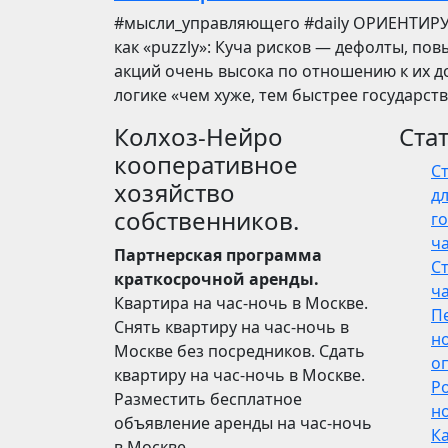
​​#мысли_управляющего #daily ОРИЕНТИР
как «puzzly»: Куча рисков — дефолты, по
акций очень высока по отношению к их до
логике «чем хуже, тем быстрее государст
Колхоз-Нейро
Ста
кооперативное
С
хозяйство
дл
собственников.
го
ч
Партнерская программа
С
краткосрочной аренды.
ч
Квартира на час-ночь в Москве.
П
Снять квартиру на час-ночь в
н
Москве без посредников. Сдать
о
квартиру на час-ночь в Москве.
Р
Разместить бесплатное
но
объявление аренды на час-ночь
Ка
в Москве.