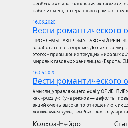
необходимо для оживления экономики, ок
рабочих мест, потерянных в рамках текущ
16.06.2020
Вести романтического 
ПРОБЛЕМЫ ГАЗПРОМА: ГАЗОВЫЙ РЫНОК Инве
заработать на Газпроме. До сих пор мир
этого: • превышение текущих мировых об
мировых газовых хранилищах (Европа, США
16.06.2020
Вести романтического 
​​#мысли_управляющего #daily ОРИЕНТИР
как «puzzly»: Куча рисков — дефолты, по
акций очень высока по отношению к их до
логике «чем хуже, тем быстрее государст
Колхоз-Нейро
Ста