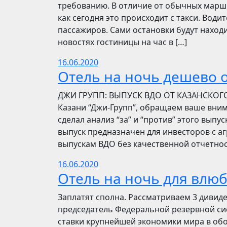
требованию. В отличие от обычных маршр
как сегодня это происходит с такси. Вод
пассажиров. Сами остановки будут находи
новостях гостиницы на час в […]
16.06.2020
Отель на ночь дешево о
​​ДЖИ ГРУПП: ВЫПУСК ВДО ОТ КАЗАНСКОГ
Казани “Джи-Групп”, обращаем ваше вни
сделал анализ “за” и “против” этого выпу
выпуск предназначен для инвесторов с а
выпускам ВДО без качественной отчетнос
16.06.2020
Отель на ночь для влю
Заплатят сполна. Рассматриваем 3 дивид
председатель Федеральной резервной си
ставки крупнейшей экономики мира в обо