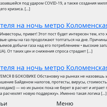
азавшейся под ударом COVID-19, а также создания мил
его кризиса. […]
отеля на ночь метро Коломенска
сторы, привет! Этот пост будет интересен тем, кто 
овые цены на газ продолжают топтаться на дне. Причин
ъемов добычи газа над его потреблением • высокие зап
). От таких цен и снижения спроса страдает […]
отеля на ночь метро Коломенска
УЕМСЯ В БОКОВИКЕ Обстановку на рынках не назовешь 
вышение Байденом налогов, протесты, вирусы, стоимость
ходам)) — но их рынок пока не берет в расчет и играет 
ва расчехлят новую поддержку». Именно такая логика […]
тьи
Меню