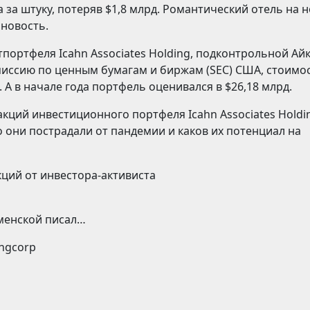
 за штуку, потеряв $1,8 млрд. Романтический отель на 
новость.
портфеля Icahn Associates Holding, подконтрольной Айк
миссию по ценным бумагам и биржам (SEC) США, стоимо
 А в начале года портфель оценивался в $26,18 млрд.
акций инвестиционного портфеля Icahn Associates Holdi
 они пострадали от пандемии и каков их потенциал на
кций от инвестора-активиста
менской писал…
ingcorp