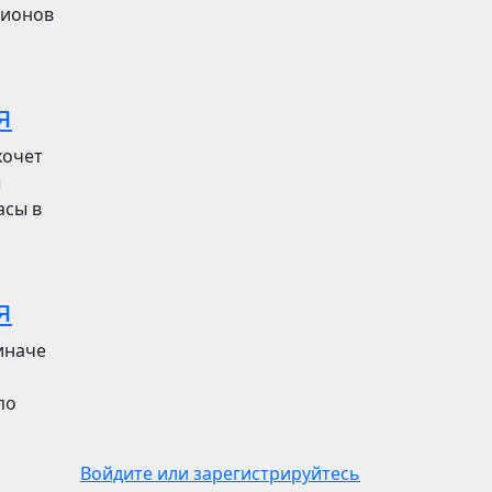
лионов
я
хочет
ы
асы в
я
иначе
по
Войдите или зарегистрируйтесь