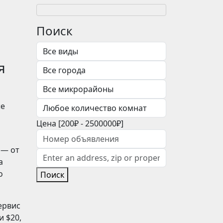
Поиск
я
ые
Цена [
200₽
-
2500000₽
]
 — от
а
о
Поиск
ервис
 $20,