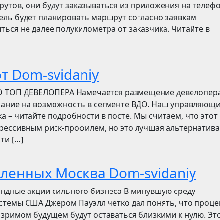
утов, они будут заказываться из приложения на телефо
итель будет планировать маршрут согласно заявкам
ться не далее полукилометра от заказчика. Читайте в
т Dom-svidaniy
О ТОП ДЕВЕЛОПЕРА Намечается размещение девелопер
мание на возможность в сегменте ВДО. Наш управляющ
ска – читайте подробности в посте. Мы считаем, что этот
грессивным риск-профилем, но это лучшая альтернатива
ти […]
бленных Москва Dom-svidaniy
ендные акции сильного бизнеса В минувшую среду
стемы США Джером Пауэлл четко дал понять, что проц
зримом будущем будут оставаться близкими к нулю. Эт