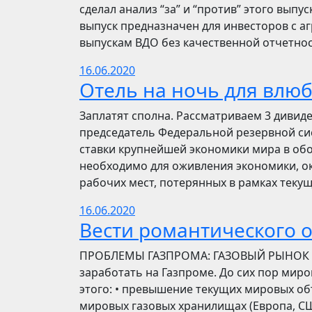
сделал анализ “за” и “против” этого выпу
выпуск предназначен для инвесторов с а
выпускам ВДО без качественной отчетнос
16.06.2020
Отель на ночь для влю
Заплатят сполна. Рассматриваем 3 дивид
председатель Федеральной резервной си
ставки крупнейшей экономики мира в обо
необходимо для оживления экономики, ок
рабочих мест, потерянных в рамках текущ
16.06.2020
Вести романтического 
ПРОБЛЕМЫ ГАЗПРОМА: ГАЗОВЫЙ РЫНОК Инве
заработать на Газпроме. До сих пор мир
этого: • превышение текущих мировых об
мировых газовых хранилищах (Европа, США