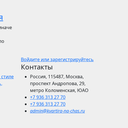
я
иначе
по
Войдите или зарегистрируйтесь
Контакты
 стиле
Россия, 115487, Москва,
,
проспект Андропова, 29,
метро Коломенская, ЮАО
+7 936 313 27 70
+7 936 313 27 70
admin@kvartira-na-chas.ru