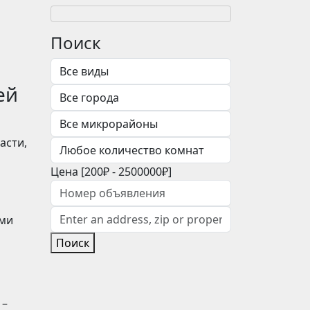
Поиск
ей
асти,
Цена [
200₽
-
2500000₽
]
ами
Поиск
 –