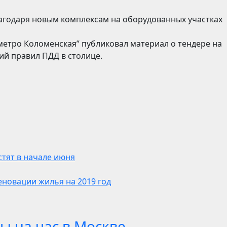
агодаря новым комплексам на оборудованных участках
 метро Коломенская” публиковал материал о тендере на
й правил ПДД в столице.
стят в начале июня
еновации жилья на 2019 год
ы на час в Москве