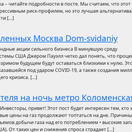
ска – читайте подробности в посте. Мы считаем, что этот
грессивным риск-профилем, но это лучшая альтернатива
ти […]
бленных Москва Dom-svidaniy
ендные акции сильного бизнеса В минувшую среду
стемы США Джером Пауэлл четко дал понять, что проц
зримом будущем будут оставаться близкими к нулю. Эт
азавшейся под ударом COVID-19, а также создания мил
его кризиса. […]
отеля на ночь метро Коломенска
сторы, привет! Этот пост будет интересен тем, кто 
овые цены на газ продолжают топтаться на дне. Причин
ъемов добычи газа над его потреблением • высокие зап
). От таких цен и снижения спроса страдает […]