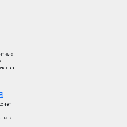
ентные
о
лионов
я
хочет
ы
асы в