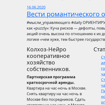
16.06.2020
Вести романтического 
​​#мысли_управляющего #daily ОРИЕНТИР
как «puzzly»: Куча рисков — дефолты, по
акций очень высока по отношению к их до
логике «чем хуже, тем быстрее государст
Колхоз-Нейро
Ста
кооперативное
С
хозяйство
дл
собственников.
го
ч
Партнерская программа
С
краткосрочной аренды.
ч
Квартира на час-ночь в Москве.
П
Снять квартиру на час-ночь в
н
Москве без посредников. Сдать
о