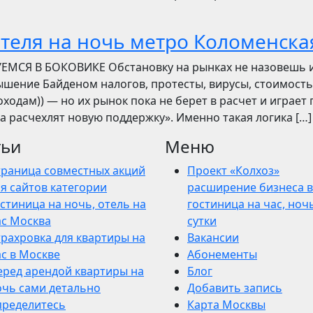
отеля на ночь метро Коломенска
УЕМСЯ В БОКОВИКЕ Обстановку на рынках не назовешь 
вышение Байденом налогов, протесты, вирусы, стоимость
ходам)) — но их рынок пока не берет в расчет и играет 
ва расчехлят новую поддержку». Именно такая логика […]
тьи
Меню
траница совместных акций
Проект «Колхоз»
я сайтов категории
расширение бизнеса в
стиница на ночь, отель на
гостиница на час, ночь
ас Москва
сутки
трахровка для квартиры на
Вакансии
ас в Москве
Абонементы
еред арендой квартиры на
Блог
очь сами детально
Добавить запись
пределитесь
Карта Москвы