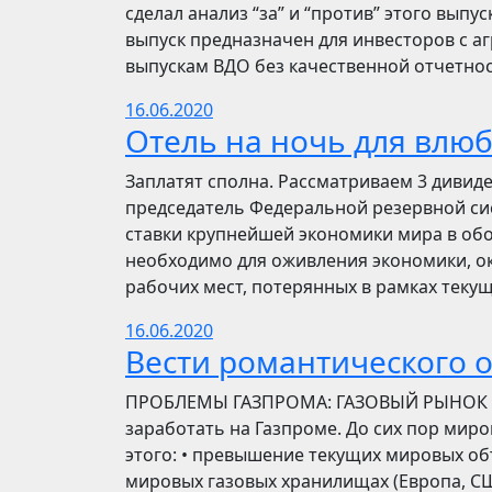
сделал анализ “за” и “против” этого выпу
выпуск предназначен для инвесторов с а
выпускам ВДО без качественной отчетнос
16.06.2020
Отель на ночь для влю
Заплатят сполна. Рассматриваем 3 дивид
председатель Федеральной резервной си
ставки крупнейшей экономики мира в обо
необходимо для оживления экономики, ок
рабочих мест, потерянных в рамках текущ
16.06.2020
Вести романтического 
ПРОБЛЕМЫ ГАЗПРОМА: ГАЗОВЫЙ РЫНОК Инве
заработать на Газпроме. До сих пор мир
этого: • превышение текущих мировых об
мировых газовых хранилищах (Европа, США