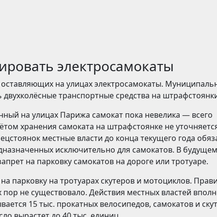
ировать электросамокаты
, оставляющих на улицах электросамокаты. Муниципаль
 двухколёсные транспортные средства на штрафстоянки
ный на улицах Парижа самокат пока невелика — всего
учётом хранения самоката на штрафстоянке не уточняется
цстоянок местные власти до конца текущего года обяз
едназначенных исключительно для самокатов. В будуще
апрет на парковку самокатов на дороге или тротуаре.
т на парковку на тротуарах скутеров и мотоциклов. Прави
х пор не существовало. Действия местных властей вполн
вается 15 тыс. прокатных велосипедов, самокатов и ску
сло вырастет до 40 тыс. единиц.