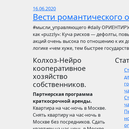
16.06.2020
Вести романтического 
​​#мысли_управляющего #daily ОРИЕНТИР
как «puzzly»: Куча рисков — дефолты, по
акций очень высока по отношению к их до
логике «чем хуже, тем быстрее государст
Колхоз-Нейро
Ста
кооперативное
С
хозяйство
дл
собственников.
го
ч
Партнерская программа
С
краткосрочной аренды.
ч
Квартира на час-ночь в Москве.
П
Снять квартиру на час-ночь в
н
Москве без посредников. Сдать
о
квартиру на час-ночь в Москве.