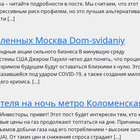
ска – читайте подробности в посте. Мы считаем, что этот
грессивным риск-профилем, но это лучшая альтернатива
ти […]
бленных Москва Dom-svidaniy
ендные акции сильного бизнеса В минувшую среду
стемы США Джером Пауэлл четко дал понять, что проц
зримом будущем будут оставаться близкими к нулю. Эт
азавшейся под ударом COVID-19, а также создания мил
его кризиса. […]
отеля на ночь метро Коломенска
сторы, привет! Этот пост будет интересен тем, кто 
овые цены на газ продолжают топтаться на дне. Причин
ъемов добычи газа над его потреблением • высокие зап
). От таких цен и снижения спроса страдает […]