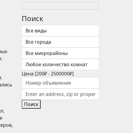
Поиск
ных
.
Цена [
200₽
-
2500000₽
]
.
ались
м
Поиск
л,
е
теров,