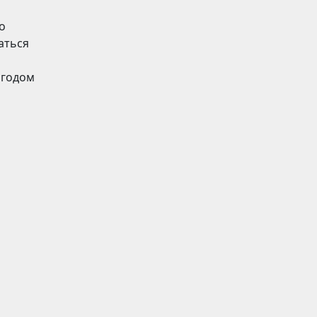
о
аться
 годом