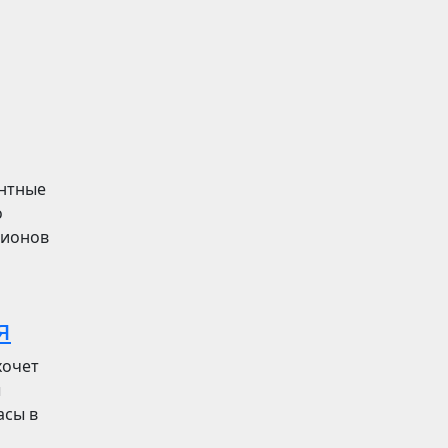
ентные
о
лионов
я
хочет
ы
асы в