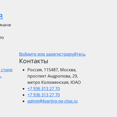
я
иначе
по
Войдите или зарегистрируйтесь
Контакты
 стиле
Россия, 115487, Москва,
,
проспект Андропова, 29,
метро Коломенская, ЮАО
+7 936 313 27 70
+7 936 313 27 70
admin@kvartira-na-chas.ru