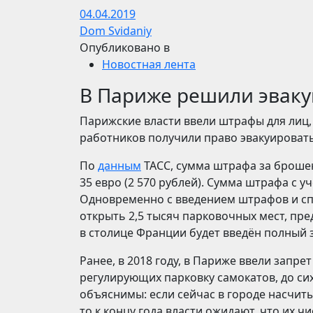
04.04.2019
Dom Svidaniy
Опубликовано в
Новостная лента
В Париже решили эваку
Парижские власти ввели штрафы для лиц
работников получили право эвакуировать
По
данным
ТАСС, сумма штрафа за брошен
35 евро (2 570 рублей). Сумма штрафа с 
Одновременно с введением штрафов и спе
открыть 2,5 тысяч парковочных мест, пр
в столице Франции будет введён полный з
Ранее, в 2018 году, в Париже ввели запре
регулирующих парковку самокатов, до си
объяснимы: если сейчас в городе насчиты
то к концу года власти ожидают, что их чи