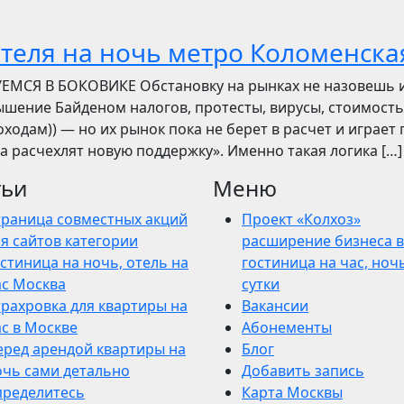
отеля на ночь метро Коломенска
УЕМСЯ В БОКОВИКЕ Обстановку на рынках не назовешь 
вышение Байденом налогов, протесты, вирусы, стоимость
ходам)) — но их рынок пока не берет в расчет и играет 
ва расчехлят новую поддержку». Именно такая логика […]
тьи
Меню
траница совместных акций
Проект «Колхоз»
я сайтов категории
расширение бизнеса в
стиница на ночь, отель на
гостиница на час, ночь
ас Москва
сутки
трахровка для квартиры на
Вакансии
ас в Москве
Абонементы
еред арендой квартиры на
Блог
очь сами детально
Добавить запись
пределитесь
Карта Москвы