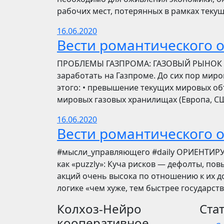
рабочих мест, потерянных в рамках текущ
16.06.2020
Вести романтического 
ПРОБЛЕМЫ ГАЗПРОМА: ГАЗОВЫЙ РЫНОК Инве
заработать на Газпроме. До сих пор мир
этого: • превышение текущих мировых об
мировых газовых хранилищах (Европа, США
16.06.2020
Вести романтического 
​​#мысли_управляющего #daily ОРИЕНТИР
как «puzzly»: Куча рисков — дефолты, по
акций очень высока по отношению к их до
логике «чем хуже, тем быстрее государст
Колхоз-Нейро
Ста
кооперативное