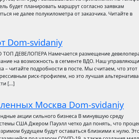
итель будет планировать маршрут согласно заявкам
ться не далее полукилометра от заказчика. Читайте в
т Dom-svidaniy
О ТОП ДЕВЕЛОПЕРА Намечается размещение девелопер
мание на возможность в сегменте ВДО. Наш управляющ
ска – читайте подробности в посте. Мы считаем, что этот
грессивным риск-профилем, но это лучшая альтернатива
ти […]
бленных Москва Dom-svidaniy
ендные акции сильного бизнеса В минувшую среду
стемы США Джером Пауэлл четко дал понять, что проц
зримом будущем будут оставаться близкими к нулю. Эт
азавшейся под ударом COVID-19, а также создания мил