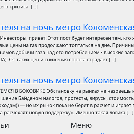
его кризиса. […]
отеля на ночь метро Коломенска
сторы, привет! Этот пост будет интересен тем, кто 
овые цены на газ продолжают топтаться на дне. Причин
ъемов добычи газа над его потреблением • высокие зап
). От таких цен и снижения спроса страдает […]
отеля на ночь метро Коломенска
УЕМСЯ В БОКОВИКЕ Обстановку на рынках не назовешь 
вышение Байденом налогов, протесты, вирусы, стоимость
ходам)) — но их рынок пока не берет в расчет и играет 
ва расчехлят новую поддержку». Именно такая логика […]
тьи
Меню