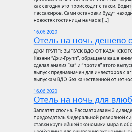
как сегодня это происходит с такси. Вод
пассажиров. Сами остановки будут находи
новостях гостиницы на час в […]
16.06.2020
Отель на ночь дешево о
​​ДЖИ ГРУПП: ВЫПУСК ВДО ОТ КАЗАНСКОГ
Казани “Джи-Групп”, обращаем ваше вни
сделал анализ “за” и “против” этого выпу
выпуск предназначен для инвесторов с а
выпускам ВДО без качественной отчетнос
16.06.2020
Отель на ночь для влю
Заплатят сполна. Рассматриваем 3 дивид
председатель Федеральной резервной си
ставки крупнейшей экономики мира в обо
необходимо для оживления экономики, ок