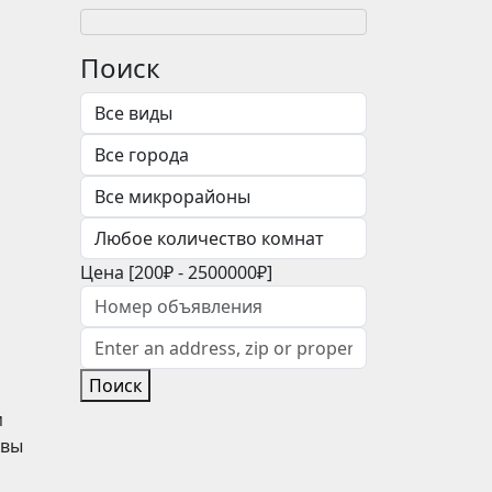
Поиск
Цена [
200₽
-
2500000₽
]
Поиск
м
квы