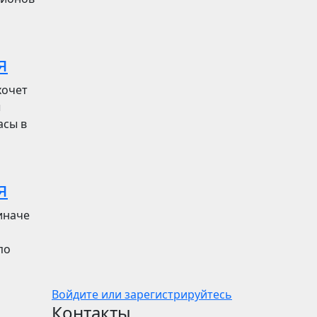
я
хочет
ы
асы в
я
иначе
по
Войдите или зарегистрируйтесь
Контакты