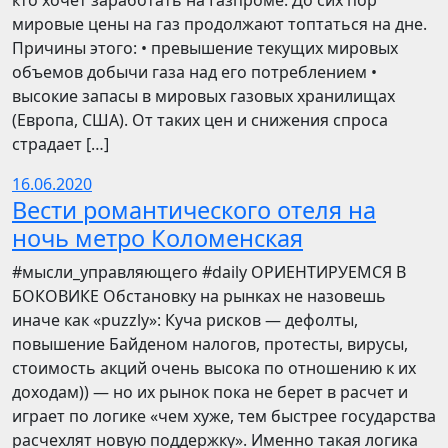
кто хочет заработать на Газпроме. До сих пор
мировые цены на газ продолжают топтаться на дне.
Причины этого: • превышение текущих мировых
объемов добычи газа над его потреблением •
высокие запасы в мировых газовых хранилищах
(Европа, США). От таких цен и снижения спроса
страдает […]
16.06.2020
Вести романтического отеля на
ночь метро Коломенская
​​#мысли_управляющего #daily ОРИЕНТИРУЕМСЯ В
БОКОВИКЕ Обстановку на рынках не назовешь
иначе как «puzzly»: Куча рисков — дефолты,
повышение Байденом налогов, протесты, вирусы,
стоимость акций очень высока по отношению к их
доходам)) — но их рынок пока не берет в расчет и
играет по логике «чем хуже, тем быстрее государства
расчехлят новую поддержку». Именно такая логика