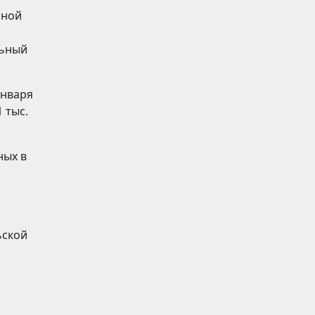
ьной
льный
января
 тыс.
ных в
ьской