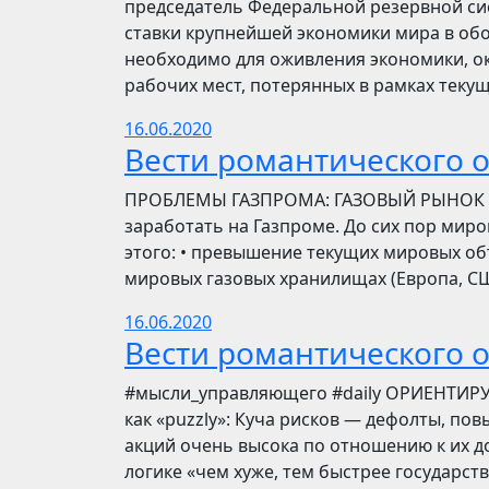
председатель Федеральной резервной си
ставки крупнейшей экономики мира в обо
необходимо для оживления экономики, ок
рабочих мест, потерянных в рамках текущ
16.06.2020
Вести романтического 
ПРОБЛЕМЫ ГАЗПРОМА: ГАЗОВЫЙ РЫНОК Инве
заработать на Газпроме. До сих пор мир
этого: • превышение текущих мировых об
мировых газовых хранилищах (Европа, США
16.06.2020
Вести романтического 
​​#мысли_управляющего #daily ОРИЕНТИР
как «puzzly»: Куча рисков — дефолты, по
акций очень высока по отношению к их до
логике «чем хуже, тем быстрее государст