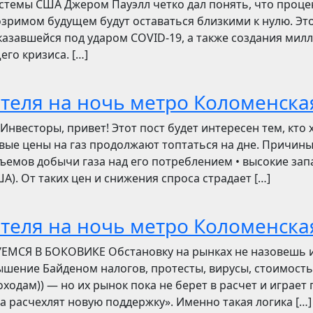
стемы США Джером Пауэлл четко дал понять, что проц
зримом будущем будут оставаться близкими к нулю. Эт
азавшейся под ударом COVID-19, а также создания мил
его кризиса. […]
отеля на ночь метро Коломенска
сторы, привет! Этот пост будет интересен тем, кто 
овые цены на газ продолжают топтаться на дне. Причин
ъемов добычи газа над его потреблением • высокие зап
). От таких цен и снижения спроса страдает […]
отеля на ночь метро Коломенска
УЕМСЯ В БОКОВИКЕ Обстановку на рынках не назовешь 
вышение Байденом налогов, протесты, вирусы, стоимость
ходам)) — но их рынок пока не берет в расчет и играет 
ва расчехлят новую поддержку». Именно такая логика […]