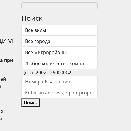
Поиск
щим
а при
Цена [
200₽
-
2500000₽
]
лей
а
Поиск
ой
м