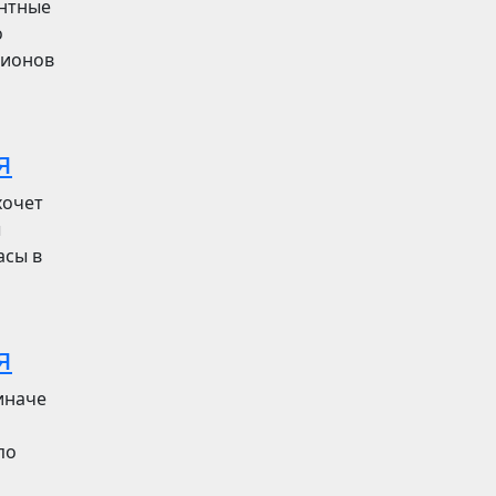
ентные
о
лионов
я
хочет
ы
асы в
я
иначе
по