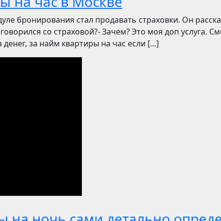
ы на час в Москве
уле бронирования стал продавать страховки. Он рассказ
говорился со страховой?- Зачем? Это моя доп услуга. Смо
денег, за найм квартиры на час если […]
ы на ночь сами детально опред