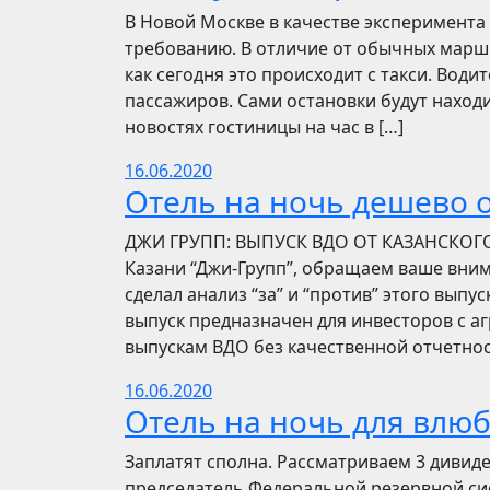
В Новой Москве в качестве эксперимента 
требованию. В отличие от обычных маршр
как сегодня это происходит с такси. Вод
пассажиров. Сами остановки будут находи
новостях гостиницы на час в […]
16.06.2020
Отель на ночь дешево о
​​ДЖИ ГРУПП: ВЫПУСК ВДО ОТ КАЗАНСКОГ
Казани “Джи-Групп”, обращаем ваше вни
сделал анализ “за” и “против” этого выпу
выпуск предназначен для инвесторов с а
выпускам ВДО без качественной отчетнос
16.06.2020
Отель на ночь для влю
Заплатят сполна. Рассматриваем 3 дивид
председатель Федеральной резервной си