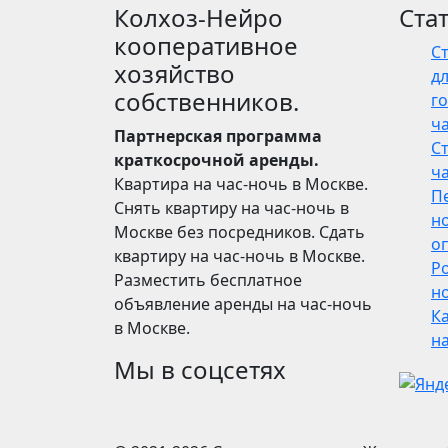
Колхоз-Нейро
Ста
кооперативное
С
хозяйство
дл
собственников.
го
ч
Партнерская программа
С
краткосрочной аренды.
ч
Квартира на час-ночь в Москве.
П
Снять квартиру на час-ночь в
н
Москве без посредников. Сдать
о
квартиру на час-ночь в Москве.
Р
Разместить бесплатное
но
объявление аренды на час-ночь
Ка
в Москве.
н
Мы в соцсетях