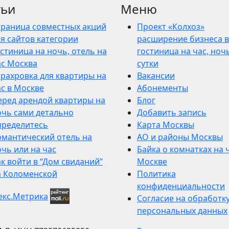
тьи
Меню
траница совместных акций
Проект «Колхоз»
я сайтов категории
расширение бизнеса в
стиница на ночь, отель на
гостиница на час, ночь
ас Москва
сутки
трахровка для квартиры на
Вакансии
ас в Москве
Абонементы
еред арендой квартиры на
Блог
очь сами детально
Добавить запись
пределитесь
Карта Москвы
омантический отель на
АО и районы Москвы
чь или на час
Байка о комнатках на 
к войти в “Дом свиданий”
Москве
а Коломенской
Политика
конфиденциальности
Согласие на обработк
персональных данных