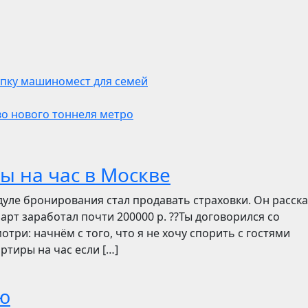
упку машиномест для семей
во нового тоннеля метро
ы на час в Москве
дуле бронирования стал продавать страховки. Он расск
март заработал почти 200000 р. ??Ты договорился со
отри: начнём с того, что я не хочу спорить с гостями
ртиры на час если […]
ю