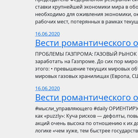
ставки крупнейшей экономики мира в обо
необходимо для оживления экономики, ок
рабочих мест, потерянных в рамках текущ
16.06.2020
Вести романтического 
ПРОБЛЕМЫ ГАЗПРОМА: ГАЗОВЫЙ РЫНОК Инве
заработать на Газпроме. До сих пор мир
этого: • превышение текущих мировых об
мировых газовых хранилищах (Европа, США
16.06.2020
Вести романтического 
​​#мысли_управляющего #daily ОРИЕНТИР
как «puzzly»: Куча рисков — дефолты, по
акций очень высока по отношению к их до
логике «чем хуже, тем быстрее государст