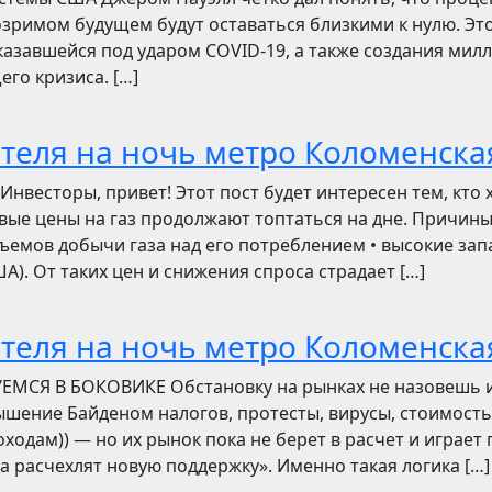
зримом будущем будут оставаться близкими к нулю. Эт
азавшейся под ударом COVID-19, а также создания мил
его кризиса. […]
отеля на ночь метро Коломенска
сторы, привет! Этот пост будет интересен тем, кто 
овые цены на газ продолжают топтаться на дне. Причин
ъемов добычи газа над его потреблением • высокие зап
). От таких цен и снижения спроса страдает […]
отеля на ночь метро Коломенска
УЕМСЯ В БОКОВИКЕ Обстановку на рынках не назовешь 
вышение Байденом налогов, протесты, вирусы, стоимость
ходам)) — но их рынок пока не берет в расчет и играет 
ва расчехлят новую поддержку». Именно такая логика […]