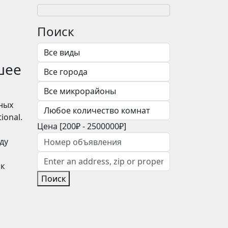
Поиск
шее
ных
ional.
Цена [
200₽
-
2500000₽
]
ду
ак
Поиск