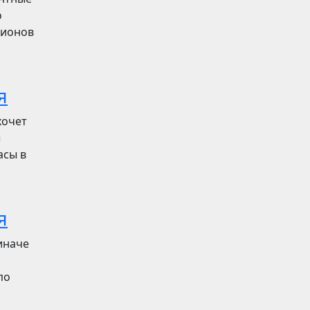
о
лионов
я
хочет
ы
асы в
я
иначе
по