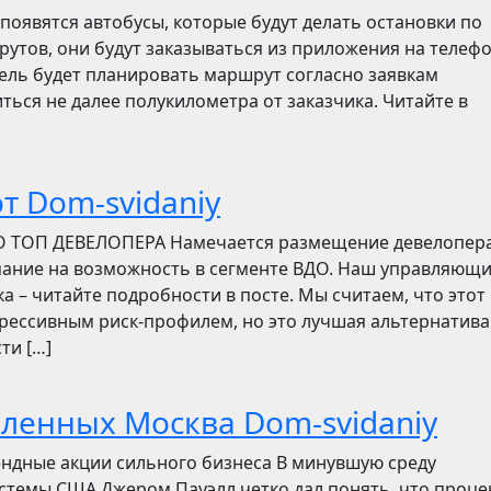
появятся автобусы, которые будут делать остановки по
утов, они будут заказываться из приложения на телефо
итель будет планировать маршрут согласно заявкам
ться не далее полукилометра от заказчика. Читайте в
т Dom-svidaniy
О ТОП ДЕВЕЛОПЕРА Намечается размещение девелопер
мание на возможность в сегменте ВДО. Наш управляющ
ска – читайте подробности в посте. Мы считаем, что этот
грессивным риск-профилем, но это лучшая альтернатива
ти […]
бленных Москва Dom-svidaniy
ендные акции сильного бизнеса В минувшую среду
стемы США Джером Пауэлл четко дал понять, что проц