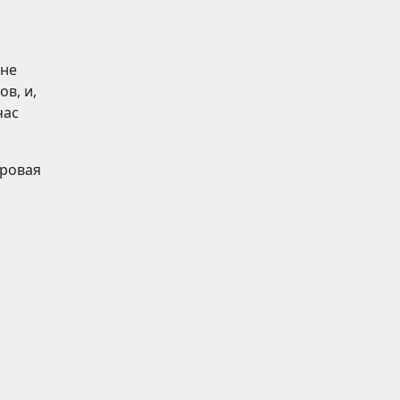
 не
в, и,
час
оровая