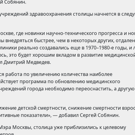
й Собянин.
0 учреждений здравоохранения столицы начнется в сле
оскве, где новинки научно-технического прогресса и н
ы внедряться быстрее, чем в некоторых других, отдале
линики реально создавались еще в 1970–1980-е годы, и
юсь, это будет хорошим вкладом в развитие медицинско
л Дмитрий Медведев.
тся работа по увеличению количества наиболее
действует программа по обновлению медицинского
учреждений города необходимо переоснастить, а другу
жение детской смертности, снижение смертности взро
зитивные показатели», — добавил Сергей Собянин.
 Мэра Москвы, столица уже приблизились к целевому
етров.