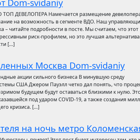
т Dom-svidaniy
О ТОП ДЕВЕЛОПЕРА Намечается размещение девелопер
мание на возможность в сегменте ВДО. Наш управляющ
ска – читайте подробности в посте. Мы считаем, что этот
грессивным риск-профилем, но это лучшая альтернатива
ти […]
бленных Москва Dom-svidaniy
ендные акции сильного бизнеса В минувшую среду
стемы США Джером Пауэлл четко дал понять, что проц
зримом будущем будут оставаться близкими к нулю. Эт
азавшейся под ударом COVID-19, а также создания мил
его кризиса. […]
отеля на ночь метро Коломенска
сторы, привет! Этот пост будет интересен тем, кто 