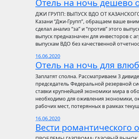
Отель на ночь дешево о
​​ДЖИ ГРУПП: ВЫПУСК ВДО ОТ КАЗАНСКОГ
Казани “Джи-Групп”, обращаем ваше вни
сделал анализ “за” и “против” этого выпу
выпуск предназначен для инвесторов с а
выпускам ВДО без качественной отчетнос
16.06.2020
Отель на ночь для влю
Заплатят сполна. Рассматриваем 3 дивид
председатель Федеральной резервной си
ставки крупнейшей экономики мира в обо
необходимо для оживления экономики, ок
рабочих мест, потерянных в рамках текущ
16.06.2020
Вести романтического 
ПРОБЛЕМЫ ГАЗПРОМА: ГАЗОВЫЙ РЫНОК Инве