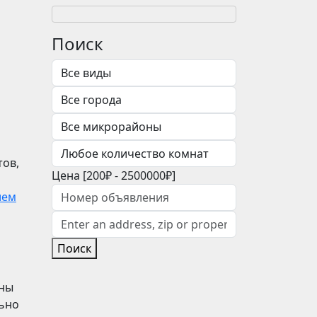
Поиск
тов,
Цена [
200₽
-
2500000₽
]
ием
Поиск
аны
льно