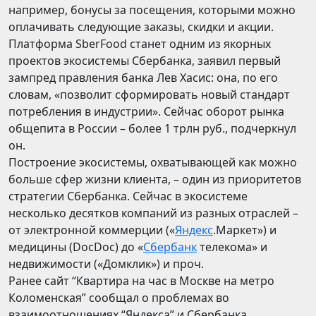
например, бонусы за посещения, которыми можно
оплачивать следующие заказы, скидки и акции.
Платформа SberFood станет одним из якорных
проектов экосистемы Сбербанка, заявил первый
зампред правления банка Лев Хасис: она, по его
словам, «позволит сформировать новый стандарт
потребления в индустрии». Сейчас оборот рынка
общепита в России – более 1 трлн руб., подчеркнул
он.
Построение экосистемы, охватывающей как можно
больше сфер жизни клиента, – один из приоритетов
стратегии Сбербанка. Сейчас в экосистеме
несколько десятков компаний из разных отраслей –
от электронной коммерции («
Яндекс
.Маркет») и
медицины (DocDoc) до «
Сбербанк
телекома» и
недвижимости («Домклик») и проч.
Ранее сайт “Квартира на час в Москве на метро
Коломенская” сообщал о проблемах во
взаимоотношениях “Яндекса” и Сбербанка.