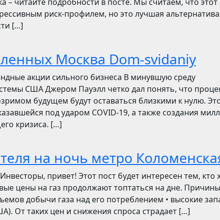
ска – читайте подробности в посте. Мы считаем, что этот
грессивным риск-профилем, но это лучшая альтернатива
ти […]
бленных Москва Dom-svidaniy
ендные акции сильного бизнеса В минувшую среду
стемы США Джером Пауэлл четко дал понять, что проц
зримом будущем будут оставаться близкими к нулю. Эт
азавшейся под ударом COVID-19, а также создания мил
его кризиса. […]
отеля на ночь метро Коломенска
сторы, привет! Этот пост будет интересен тем, кто 
овые цены на газ продолжают топтаться на дне. Причин
ъемов добычи газа над его потреблением • высокие зап
). От таких цен и снижения спроса страдает […]