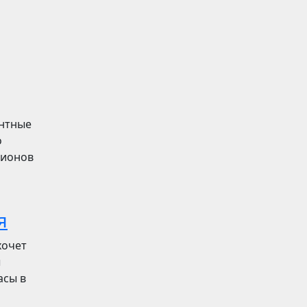
ентные
о
лионов
я
хочет
ы
асы в