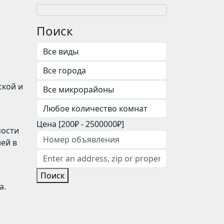
Поиск
ской и
Цена [
200₽
-
2500000₽
]
мости
ей в
Поиск
а.