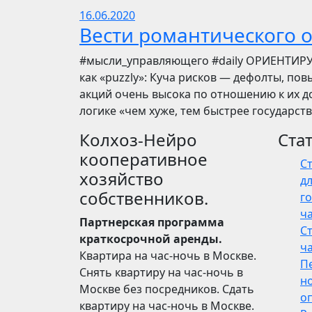
16.06.2020
Вести романтического 
​​#мысли_управляющего #daily ОРИЕНТИР
как «puzzly»: Куча рисков — дефолты, по
акций очень высока по отношению к их до
логике «чем хуже, тем быстрее государст
Колхоз-Нейро
Ста
кооперативное
С
хозяйство
дл
собственников.
го
ч
Партнерская программа
С
краткосрочной аренды.
ч
Квартира на час-ночь в Москве.
П
Снять квартиру на час-ночь в
н
Москве без посредников. Сдать
о
квартиру на час-ночь в Москве.