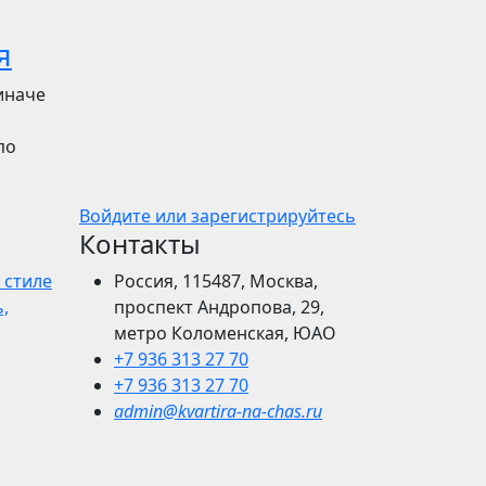
я
иначе
по
Войдите или зарегистрируйтесь
Контакты
 стиле
Россия, 115487, Москва,
,
проспект Андропова, 29,
метро Коломенская, ЮАО
+7 936 313 27 70
+7 936 313 27 70
admin@kvartira-na-chas.ru