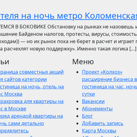
отеля на ночь метро Коломенска
УЕМСЯ В БОКОВИКЕ Обстановку на рынках не назовешь 
вышение Байденом налогов, протесты, вирусы, стоимость
ходам)) — но их рынок пока не берет в расчет и играет 
ва расчехлят новую поддержку». Именно такая логика […]
тьи
Меню
траница совместных акций
Проект «Колхоз»
я сайтов категории
расширение бизнеса в
стиница на ночь, отель на
гостиница на час, ночь
ас Москва
сутки
трахровка для квартиры на
Вакансии
ас в Москве
Абонементы
еред арендой квартиры на
Блог
очь сами детально
Добавить запись
пределитесь
Карта Москвы