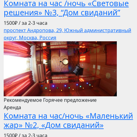
Комната на час /ночь «Световые
решения» №3, “Дом свиданий”
1500₽
/ за 2-3 часа
проспект Андропова, 29, Южный административный
округ, Москва, Россия
Рекомендуемое
Горячее предложение
Аренда
Комната на час/ночь «Маленький
жар» №2, «Дом свиданий»
1500₽
/ за 2-3 часа