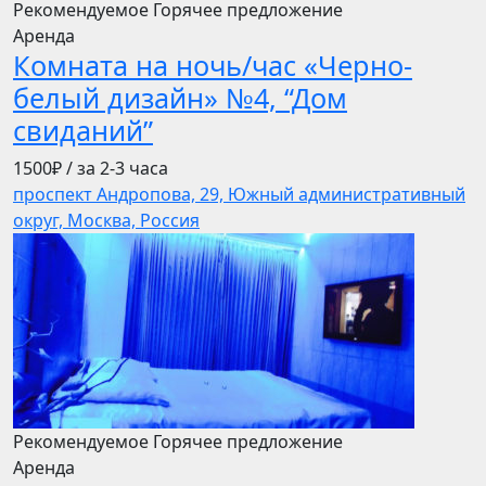
Рекомендуемое
Горячее предложение
Аренда
Комната на ночь/час «Черно-
белый дизайн» №4, “Дом
свиданий”
1500₽
/ за 2-3 часа
проспект Андропова, 29, Южный административный
округ, Москва, Россия
Рекомендуемое
Горячее предложение
Аренда