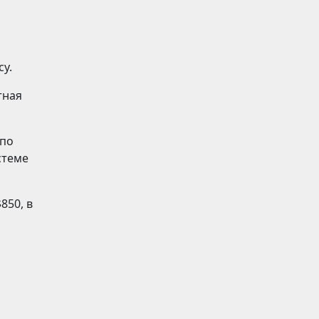
су.
тная
 по
стеме
850, в