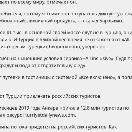
ает по всему миру, отмечает он.
ебителя, потому что именно покупатель диктует условия
ебованный, ликвидный продукт», — сказал Барзыкин.
ее $1 тыс., в основной своей массе едут не в Турцию, он
лию. И Турция в ближайшее время не откажется от «All
 интересам турецких бизнесменов, уверен он.
ян на нынешние условия сервиса «All inclusive». Судя п
крадут и подают отвратительную еду.
путевки в гостиницы с системой «все включено», а поп
ают Турции привлекать российских туристов.
 месяцев 2019 года Анкара приняла 12,8 млн туристов по
л ресурс Hurriyetdailynews.com.
вина потока придется на российских туристов. Как