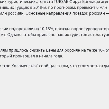
ких туристических агентств TURSAB Фируз Баглыкая аге
етивших Турцию в 2019-м, по прогнозам, превысит 6 млн
9 млн россиян. Основные направления поездок россиян 
оссии подорожали на 10-15%, показал опрос туроператор
м». Однако, чтобы привлечь наших туристов летом, ту
елям пришлось снизить цены для россиян на те же 10-15
оторый произошел в начале года.
 метро Коломенская” сообщал о том, что стоимость отды