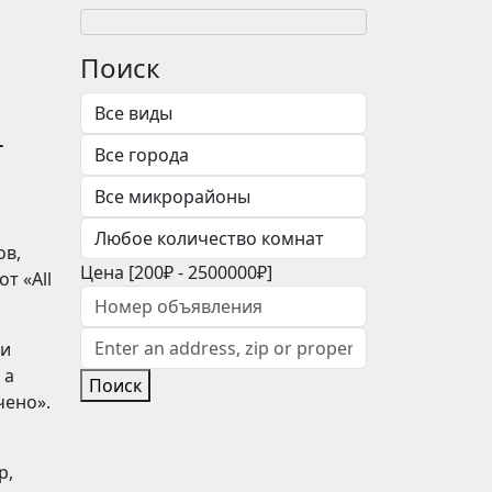
Поиск
т
ов,
Цена [
200₽
-
2500000₽
]
т «All
 и
 а
Поиск
чено».
р,