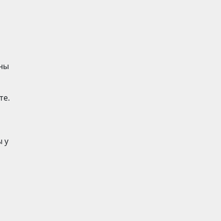
ены
те.
 у