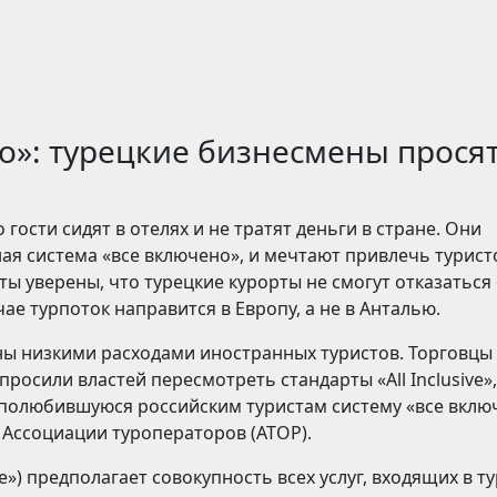
о»: турецкие бизнесмены прося
 гости сидят в отелях и не тратят деньги в стране. Они
ая система «все включено», и мечтают привлечь турист
ты уверены, что турецкие курорты не смогут отказаться о
чае турпоток направится в Европу, а не в Анталью.
ны низкими расходами иностранных туристов. Торговцы
росили властей пересмотреть стандарты «All Inclusive»,
 полюбившуюся российским туристам систему «все вклю
 Ассоциации туроператоров (АТОР).
ve») предполагает совокупность всех услуг, входящих в ту