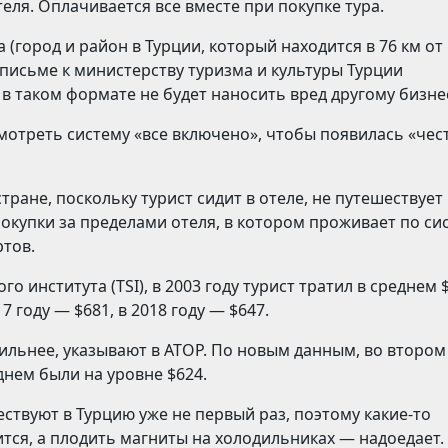
ля. Оплачивается все вместе при покупке тура.
 (город и район в Турции, который находится в 76 км от
 письме к министерству туризма и культуры Турции
 в таком формате не будет наносить вред другому бизне
мотреть систему «все включено», чтобы появилась «чес
 стране, поскольку турист сидит в отеле, не путешествует
 покупки за пределами отеля, в котором проживает по си
ртов.
 института (TSI), в 2003 году турист тратил в среднем $
17 году — $681, в 2018 году — $647.
сильнее, указывают в АТОР. По новым данным, во втором
днем были на уровне $624.
ствуют в Турцию уже не первый раз, поэтому какие-то
тся, а плодить магниты на холодильниках — надоедает.