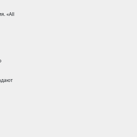
. «All
и
о
адают