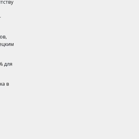
нтству
—
ов,
рецким
% для
ха в