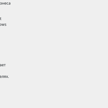
изнеса
t
dows
ает
елях.