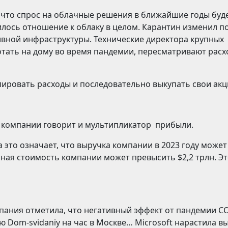
 что спрос на облачные решения в ближайшие годы буд
нилось отношение к облаку в целом. Карантин изменил п
ивной инфраструктуры. Технические директора крупных
тать на дому во время пандемии, пересматривают рас
лировать расходы и последовательно выкупать свои акц
 компании говорит и мультипликатор прибыли.
а это означает, что выручка компании в 2023 году может
чная стоимость компании может превысить $2,2 трлн. Эт
мпания отметила, что негативный эффект от пандемии C
 Dom-svidaniy на час в Москве… Microsoft нарастила в