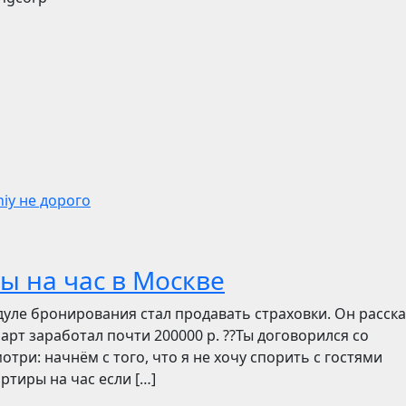
iy не дорого
ы на час в Москве
дуле бронирования стал продавать страховки. Он расск
март заработал почти 200000 р. ??Ты договорился со
отри: начнём с того, что я не хочу спорить с гостями
ртиры на час если […]