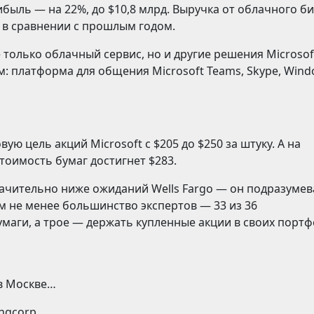
ибыль — на 22%, до $10,8 млрд. Выручка от облачного б
% в сравнении с прошлым годом.
 только облачный сервис, но и другие решения Microsof
: платформа для общения Microsoft Teams, Skype, Win
ую цель акций Microsoft с $205 до $250 за штуку. А на
стоимость бумаг достигнет $283.
 значительно ниже ожиданий Wells Fargo — он подразумев
Тем не менее большинство экспертов — 33 из 36
маги, а трое — держать купленные акции в своих портф
 в Москве…
ingcorp