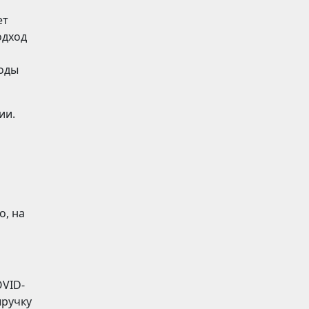
ет
одход
ходы
ии.
о, на
OVID-
ыручку