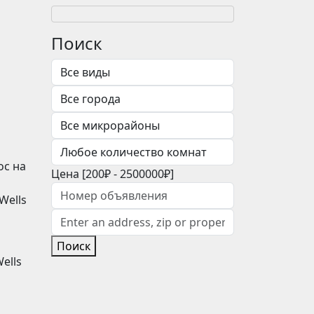
Поиск
ос на
Цена [
200₽
-
2500000₽
]
Wells
Поиск
ells