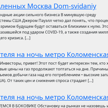
бленных Москва Dom-svidaniy
ендные акции сильного бизнеса В минувшую среду
стемы США Джером Пауэлл четко дал понять, что проц
зримом будущем будут оставаться близкими к нулю. Эт
азавшейся под ударом COVID-19, а также создания мил
его кризиса. […]
отеля на ночь метро Коломенска
сторы, привет! Этот пост будет интересен тем, кто 
овые цены на газ продолжают топтаться на дне. Причин
ъемов добычи газа над его потреблением • высокие зап
). От таких цен и снижения спроса страдает […]
отеля на ночь метро Коломенска
УЕМСЯ В БОКОВИКЕ Обстановку на рынках не назовешь 