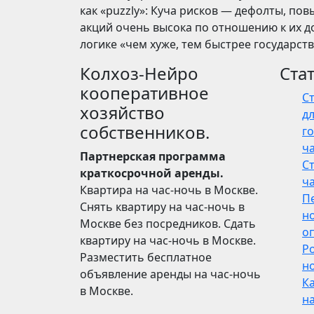
как «puzzly»: Куча рисков — дефолты, по
акций очень высока по отношению к их до
логике «чем хуже, тем быстрее государст
Колхоз-Нейро
Ста
кооперативное
С
хозяйство
дл
собственников.
го
ч
Партнерская программа
С
краткосрочной аренды.
ч
Квартира на час-ночь в Москве.
П
Снять квартиру на час-ночь в
н
Москве без посредников. Сдать
о
квартиру на час-ночь в Москве.
Р
Разместить бесплатное
но
объявление аренды на час-ночь
Ка
в Москве.
н