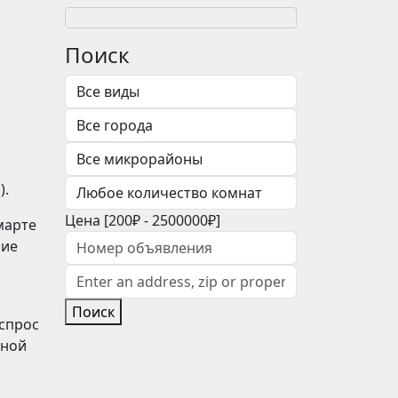
Поиск
).
Цена [
200₽
-
2500000₽
]
марте
ние
Поиск
 спрос
чной