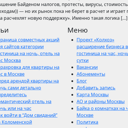
вышение Байденом налогов, протесты, вирусы, стоимость
ходам)) — но их рынок пока не берет в расчет и играет 
ва расчехлят новую поддержку». Именно такая логика […]
тьи
Меню
траница совместных акций
Проект «Колхоз»
я сайтов категории
расширение бизнеса в
стиница на ночь, отель на
гостиница на час, ночь
ас Москва
сутки
трахровка для квартиры на
Вакансии
ас в Москве
Абонементы
еред арендой квартиры на
Блог
очь сами детально
Добавить запись
пределитесь
Карта Москвы
омантический отель на
АО и районы Москвы
чь или на час
Байка о комнатках на 
к войти в “Дом свиданий”
Москве
а Коломенской
Политика