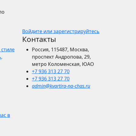
по
Войдите или зарегистрируйтесь
Контакты
 стиле
Россия, 115487, Москва,
,
проспект Андропова, 29,
метро Коломенская, ЮАО
+7 936 313 27 70
+7 936 313 27 70
admin@kvartira-na-chas.ru
час в