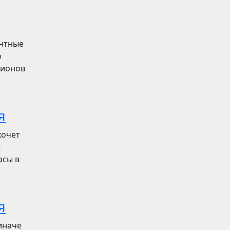
ентные
о
лионов
я
хочет
ы
асы в
я
иначе