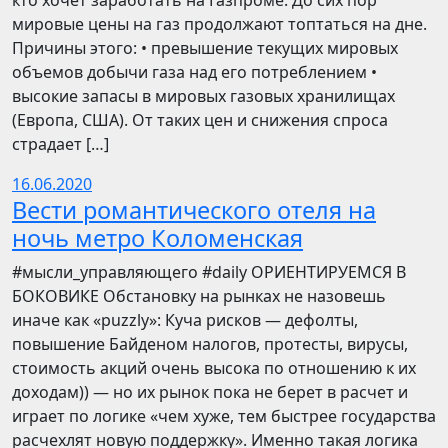
кто хочет заработать на Газпроме. До сих пор
мировые цены на газ продолжают топтаться на дне.
Причины этого: • превышение текущих мировых
объемов добычи газа над его потреблением •
высокие запасы в мировых газовых хранилищах
(Европа, США). От таких цен и снижения спроса
страдает […]
16.06.2020
Вести романтического отеля на
ночь метро Коломенская
​​#мысли_управляющего #daily ОРИЕНТИРУЕМСЯ В
БОКОВИКЕ Обстановку на рынках не назовешь
иначе как «puzzly»: Куча рисков — дефолты,
повышение Байденом налогов, протесты, вирусы,
стоимость акций очень высока по отношению к их
доходам)) — но их рынок пока не берет в расчет и
играет по логике «чем хуже, тем быстрее государства
расчехлят новую поддержку». Именно такая логика