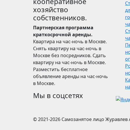
кооперативное
С
хозяйство
дл
собственников.
го
ч
Партнерская программа
С
краткосрочной аренды.
ч
Квартира на час-ночь в Москве.
П
Снять квартиру на час-ночь в
н
Москве без посредников. Сдать
о
квартиру на час-ночь в Москве.
Р
Разместить бесплатное
но
объявление аренды на час-ночь
Ка
в Москве.
н
Мы в соцсетях
© 2021-2026
Самозанятое лицо Журавлев 