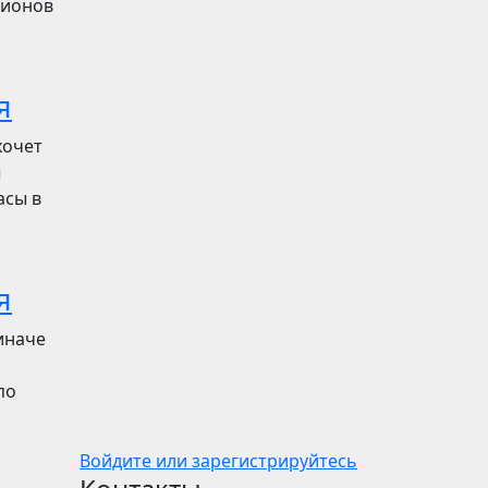
лионов
я
хочет
ы
асы в
я
иначе
по
Войдите или зарегистрируйтесь