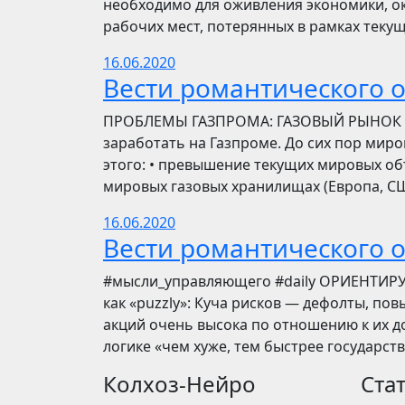
необходимо для оживления экономики, ок
рабочих мест, потерянных в рамках текущ
16.06.2020
Вести романтического 
ПРОБЛЕМЫ ГАЗПРОМА: ГАЗОВЫЙ РЫНОК Инве
заработать на Газпроме. До сих пор мир
этого: • превышение текущих мировых об
мировых газовых хранилищах (Европа, США
16.06.2020
Вести романтического 
​​#мысли_управляющего #daily ОРИЕНТИР
как «puzzly»: Куча рисков — дефолты, по
акций очень высока по отношению к их до
логике «чем хуже, тем быстрее государст
Колхоз-Нейро
Ста