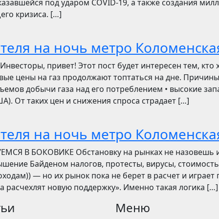
азавшейся под ударом COVID-19, а также создания мил
его кризиса. […]
отеля на ночь метро Коломенска
сторы, привет! Этот пост будет интересен тем, кто 
овые цены на газ продолжают топтаться на дне. Причин
ъемов добычи газа над его потреблением • высокие зап
). От таких цен и снижения спроса страдает […]
отеля на ночь метро Коломенска
УЕМСЯ В БОКОВИКЕ Обстановку на рынках не назовешь 
вышение Байденом налогов, протесты, вирусы, стоимость
ходам)) — но их рынок пока не берет в расчет и играет 
ва расчехлят новую поддержку». Именно такая логика […]
тьи
Меню