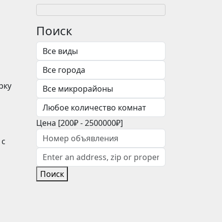
Поиск
рку
Цена [
200₽
-
2500000₽
]
 с
Поиск