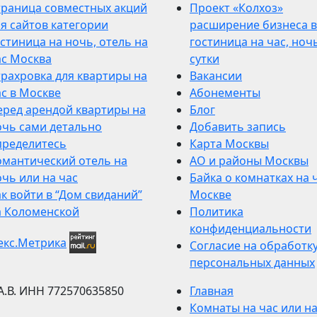
траница совместных акций
Проект «Колхоз»
я сайтов категории
расширение бизнеса в
стиница на ночь, отель на
гостиница на час, ночь
ас Москва
сутки
трахровка для квартиры на
Вакансии
ас в Москве
Абонементы
еред арендой квартиры на
Блог
очь сами детально
Добавить запись
пределитесь
Карта Москвы
омантический отель на
АО и районы Москвы
чь или на час
Байка о комнатках на 
к войти в “Дом свиданий”
Москве
а Коломенской
Политика
конфиденциальности
Согласие на обработк
персональных данных
А.В.
ИНН 772570635850
Главная
Комнаты на час или н