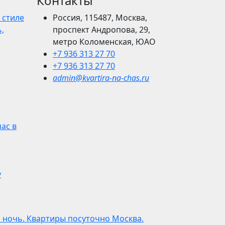
Контакты
 стиле
Россия, 115487, Москва,
,
проспект Андропова, 29,
метро Коломенская, ЮАО
+7 936 313 27 70
+7 936 313 27 70
admin@kvartira-na-chas.ru
час в
у
а ночь. Квартиры посуточно Москва.