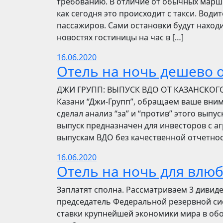
требованию. В отличие от обычных маршр
как сегодня это происходит с такси. Вод
пассажиров. Сами остановки будут находи
новостях гостиницы на час в […]
16.06.2020
Отель на ночь дешево о
​​ДЖИ ГРУПП: ВЫПУСК ВДО ОТ КАЗАНСКОГ
Казани “Джи-Групп”, обращаем ваше вни
сделал анализ “за” и “против” этого выпу
выпуск предназначен для инвесторов с а
выпускам ВДО без качественной отчетнос
16.06.2020
Отель на ночь для влю
Заплатят сполна. Рассматриваем 3 дивид
председатель Федеральной резервной си
ставки крупнейшей экономики мира в обо