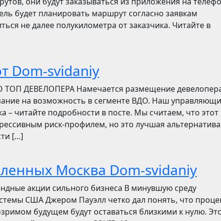
утов, они будут заказываться из приложения на телефо
итель будет планировать маршрут согласно заявкам
ться не далее полукилометра от заказчика. Читайте в
т Dom-svidaniy
О ТОП ДЕВЕЛОПЕРА Намечается размещение девелопер
мание на возможность в сегменте ВДО. Наш управляющ
ска – читайте подробности в посте. Мы считаем, что этот
грессивным риск-профилем, но это лучшая альтернатива
ти […]
бленных Москва Dom-svidaniy
ендные акции сильного бизнеса В минувшую среду
стемы США Джером Пауэлл четко дал понять, что проц
зримом будущем будут оставаться близкими к нулю. Эт