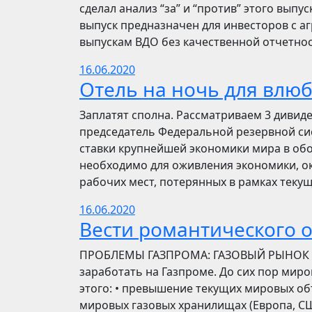
сделал анализ “за” и “против” этого выпу
выпуск предназначен для инвесторов с а
выпускам ВДО без качественной отчетнос
16.06.2020
Отель на ночь для влю
Заплатят сполна. Рассматриваем 3 дивид
председатель Федеральной резервной си
ставки крупнейшей экономики мира в обо
необходимо для оживления экономики, ок
рабочих мест, потерянных в рамках текущ
16.06.2020
Вести романтического 
ПРОБЛЕМЫ ГАЗПРОМА: ГАЗОВЫЙ РЫНОК Инве
заработать на Газпроме. До сих пор мир
этого: • превышение текущих мировых об
мировых газовых хранилищах (Европа, США