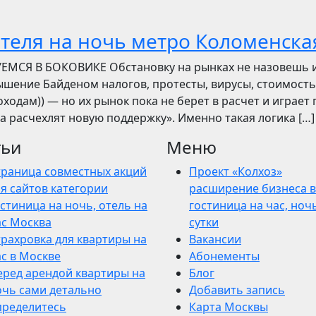
отеля на ночь метро Коломенска
УЕМСЯ В БОКОВИКЕ Обстановку на рынках не назовешь 
вышение Байденом налогов, протесты, вирусы, стоимость
ходам)) — но их рынок пока не берет в расчет и играет 
ва расчехлят новую поддержку». Именно такая логика […]
тьи
Меню
траница совместных акций
Проект «Колхоз»
я сайтов категории
расширение бизнеса в
стиница на ночь, отель на
гостиница на час, ночь
ас Москва
сутки
трахровка для квартиры на
Вакансии
ас в Москве
Абонементы
еред арендой квартиры на
Блог
очь сами детально
Добавить запись
пределитесь
Карта Москвы