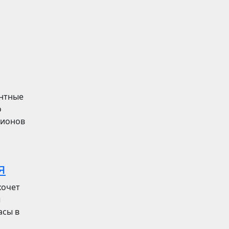
ентные
о
лионов
я
хочет
ы
асы в