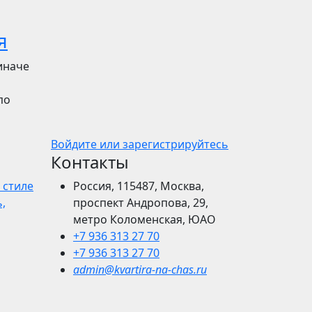
я
иначе
по
Войдите или зарегистрируйтесь
Контакты
 стиле
Россия, 115487, Москва,
,
проспект Андропова, 29,
метро Коломенская, ЮАО
+7 936 313 27 70
+7 936 313 27 70
admin@kvartira-na-chas.ru