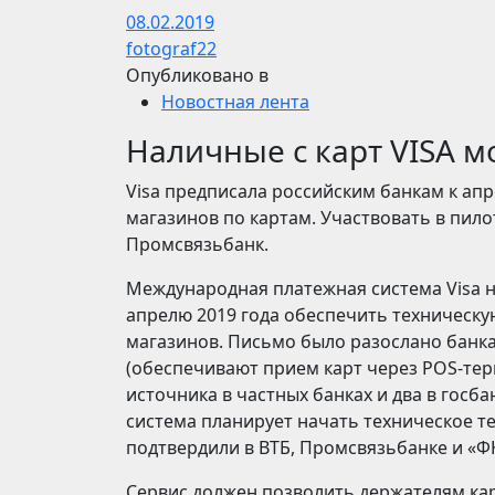
08.02.2019
fotograf22
Опубликовано в
Новостная лента
Наличные с карт VISA м
Visa предписала российским банкам к ап
магазинов по картам. Участвовать в пило
Промсвязьбанк.
Международная платежная система Visa н
апрелю 2019 года обеспечить техническую
магазинов. Письмо было разослано банка
(обеспечивают прием карт через PОS-терм
источника в частных банках и два в госба
система планирует начать техническое т
подтвердили в ВТБ, Промсвязьбанке и «Ф
Сервис должен позволить держателям кар