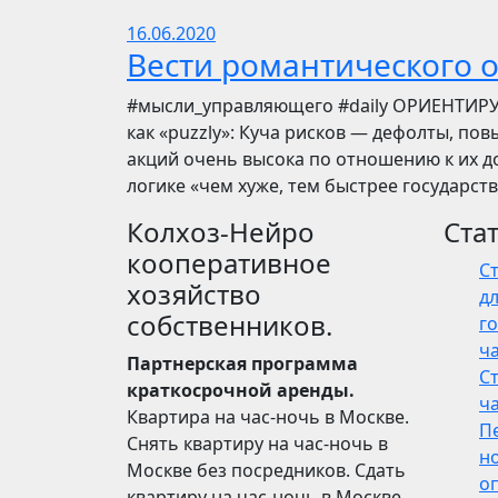
16.06.2020
Вести романтического 
​​#мысли_управляющего #daily ОРИЕНТИР
как «puzzly»: Куча рисков — дефолты, по
акций очень высока по отношению к их до
логике «чем хуже, тем быстрее государст
Колхоз-Нейро
Ста
кооперативное
С
хозяйство
дл
собственников.
го
ч
Партнерская программа
С
краткосрочной аренды.
ч
Квартира на час-ночь в Москве.
П
Снять квартиру на час-ночь в
н
Москве без посредников. Сдать
о
квартиру на час-ночь в Москве.