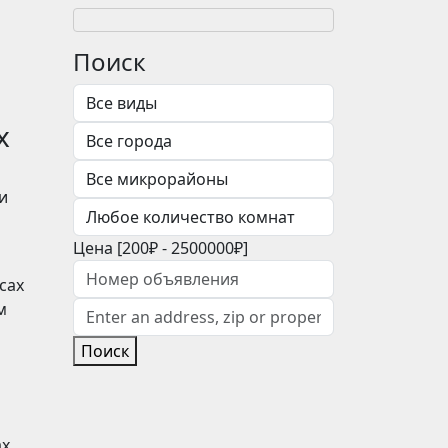
Поиск
х
и
Цена [
200₽
-
2500000₽
]
сах
м
Поиск
ах