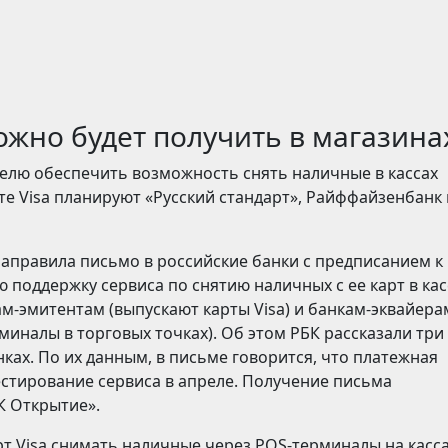
ожно будет получить в магазина
релю обеспечить возможность снять наличные в кассах
те Visa планируют «Русский стандарт», Райффайзенбанк 
аправила письмо в российские банки с предписанием к
 поддержку сервиса по снятию наличных с ее карт в кас
м-эмитентам (выпускают карты Visa) и банкам-эквайера
иналы в торговых точках). Об этом РБК рассказали три
нках. По их данным, в письме говорится, что платежная
естирование сервиса в апреле. Получение письма
К Открытие».
т Visa снимать наличные через POS-терминалы на касс