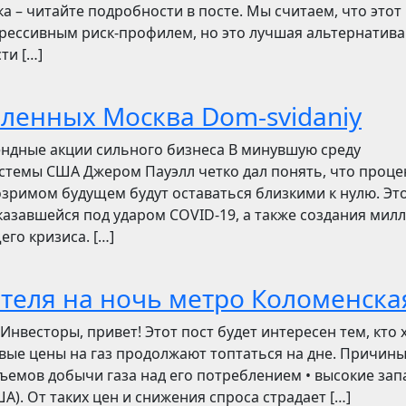
ска – читайте подробности в посте. Мы считаем, что этот
грессивным риск-профилем, но это лучшая альтернатива
ти […]
бленных Москва Dom-svidaniy
ендные акции сильного бизнеса В минувшую среду
стемы США Джером Пауэлл четко дал понять, что проц
зримом будущем будут оставаться близкими к нулю. Эт
азавшейся под ударом COVID-19, а также создания мил
его кризиса. […]
отеля на ночь метро Коломенска
сторы, привет! Этот пост будет интересен тем, кто 
овые цены на газ продолжают топтаться на дне. Причин
ъемов добычи газа над его потреблением • высокие зап
). От таких цен и снижения спроса страдает […]