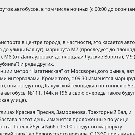
утов автобусов, в том числе ночных (с 00:00 до оконча
спорта в центре города, в частности, это касается авт
а до улицы Балчуг), маршрута М7 (проследует до площа
), М8 (от Дангауэровки до площади Яузские Ворота), М9 
бянка”) и ряда других.
анции метро “Нагатинская” от Москворецкого рынка, ав
ыми интервалами. Кроме того, с 09:30 изменятся маршру
го), они поедут под Калужской площадью по тоннелю бе
а автобусы №111, 144к и 196 в свою очередь также будут
кая улица).
улицах Красная Пресня, Заморенова, Трехгорный Вал, и
астава в этот день изменятся проложенные по улице
рта. Троллейбусы №66 с 13:00 поедут по маршруту
ский парк” до Белорусского вокзала. С 13:30 при движе