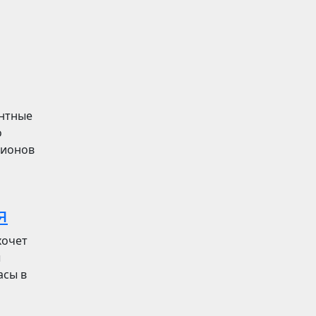
ентные
о
лионов
я
хочет
ы
асы в