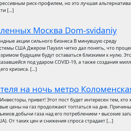
грессивным риск-профилем, но это лучшая альтернатива
ти […]
бленных Москва Dom-svidaniy
ендные акции сильного бизнеса В минувшую среду
стемы США Джером Пауэлл четко дал понять, что проц
зримом будущем будут оставаться близкими к нулю. Эт
азавшейся под ударом COVID-19, а также создания мил
его кризиса. […]
отеля на ночь метро Коломенска
сторы, привет! Этот пост будет интересен тем, кто 
овые цены на газ продолжают топтаться на дне. Причин
ъемов добычи газа над его потреблением • высокие зап
). От таких цен и снижения спроса страдает […]