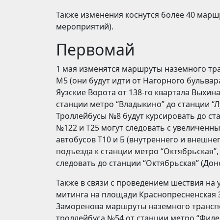
Также изменения коснутся более 40 маршр
мероприятий).
Первомай
1 мая изменятся маршруты наземного тран
М5 (они будут идти от Нагорного бульвар
Яузские Ворота от 138-го квартала Выхина
станции метро “Владыкино” до станции “Лу
Троллейбусы №8 будут курсировать до ст
№122 и Т25 могут следовать с увеличенн
автобусов Т10 и Б (внутреннего и внешне
подъезда к станции метро “Октябрьская”, 
следовать до станции “Октябрьская” (Донс
Также в связи с проведением шествия на 
митинга на площади Краснопресненская З
Заморенова маршруты наземного транспо
троллейбуса №54 от станции метро “Филев