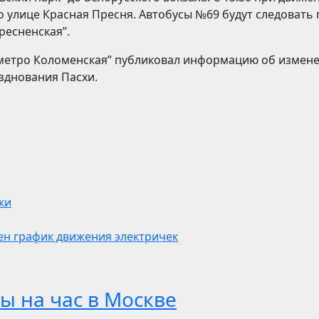
о улице Красная Пресня. Автобусы №69 будут следовать 
ресненская”.
а метро Коломенская” публиковал информацию об измен
зднования Пасхи.
ки
ен график движения электричек
ы на час в Москве