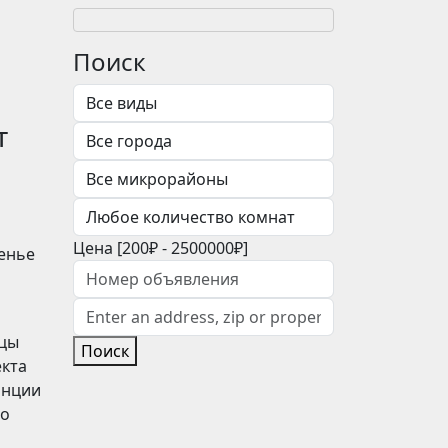
Поиск
т
Цена [
200₽
-
2500000₽
]
сенье
ицы
Поиск
екта
анции
до