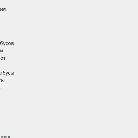
ния
обусов
ди
(от
тобусы
ты
з
нии к