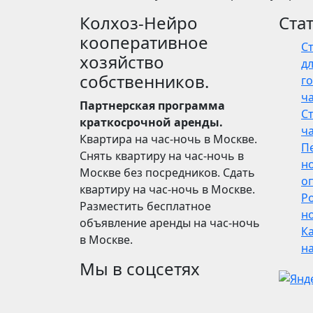
Колхоз-Нейро
Ста
кооперативное
С
хозяйство
дл
собственников.
го
ч
Партнерская программа
С
краткосрочной аренды.
ч
Квартира на час-ночь в Москве.
П
Снять квартиру на час-ночь в
н
Москве без посредников. Сдать
о
квартиру на час-ночь в Москве.
Р
Разместить бесплатное
но
объявление аренды на час-ночь
Ка
в Москве.
н
Мы в соцсетях