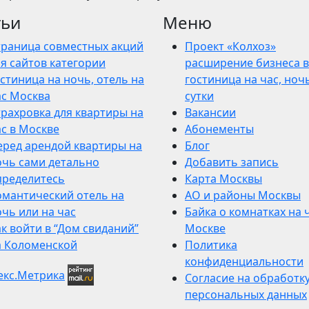
тьи
Меню
траница совместных акций
Проект «Колхоз»
я сайтов категории
расширение бизнеса в
стиница на ночь, отель на
гостиница на час, ночь
ас Москва
сутки
трахровка для квартиры на
Вакансии
ас в Москве
Абонементы
еред арендой квартиры на
Блог
очь сами детально
Добавить запись
пределитесь
Карта Москвы
омантический отель на
АО и районы Москвы
чь или на час
Байка о комнатках на 
к войти в “Дом свиданий”
Москве
а Коломенской
Политика
конфиденциальности
Согласие на обработк
персональных данных