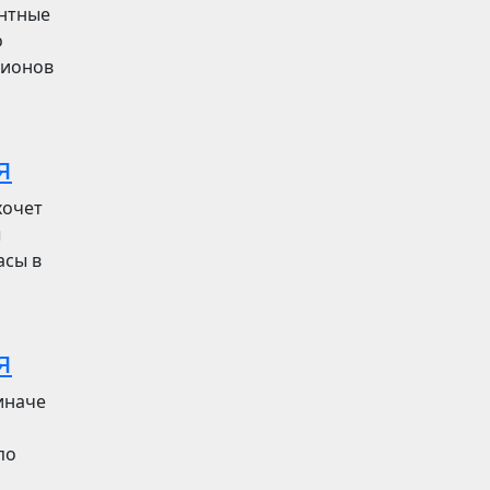
ентные
о
лионов
я
хочет
ы
асы в
я
иначе
по