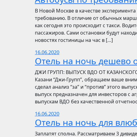
В Новой Москве в качестве эксперимента 
требованию. В отличие от обычных маршр
как сегодня это происходит с такси. Вод
пассажиров. Сами остановки будут находи
новостях гостиницы на час в […]
16.06.2020
Отель на ночь дешево о
​​ДЖИ ГРУПП: ВЫПУСК ВДО ОТ КАЗАНСКОГ
Казани “Джи-Групп”, обращаем ваше вни
сделал анализ “за” и “против” этого выпу
выпуск предназначен для инвесторов с а
выпускам ВДО без качественной отчетнос
16.06.2020
Отель на ночь для влю
Заплатят сполна. Рассматриваем 3 дивид