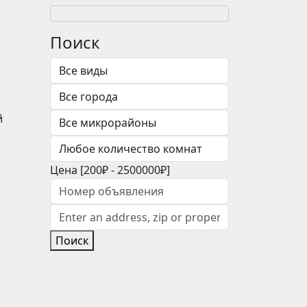
Поиск
й
Цена [
200₽
-
2500000₽
]
Поиск