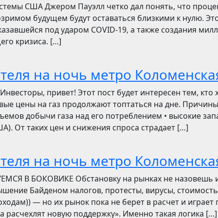
стемы США Джером Пауэлл четко дал понять, что проц
зримом будущем будут оставаться близкими к нулю. Эт
азавшейся под ударом COVID-19, а также создания мил
его кризиса. […]
отеля на ночь метро Коломенска
сторы, привет! Этот пост будет интересен тем, кто 
овые цены на газ продолжают топтаться на дне. Причин
ъемов добычи газа над его потреблением • высокие зап
). От таких цен и снижения спроса страдает […]
отеля на ночь метро Коломенска
УЕМСЯ В БОКОВИКЕ Обстановку на рынках не назовешь 
вышение Байденом налогов, протесты, вирусы, стоимость
ходам)) — но их рынок пока не берет в расчет и играет 
ва расчехлят новую поддержку». Именно такая логика […]