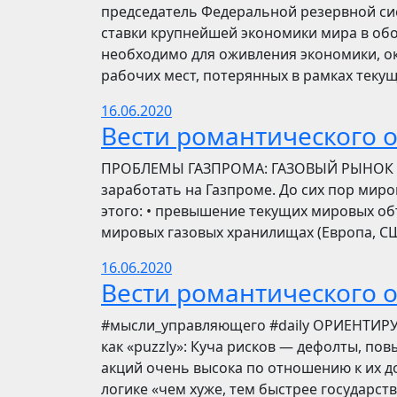
председатель Федеральной резервной си
ставки крупнейшей экономики мира в обо
необходимо для оживления экономики, ок
рабочих мест, потерянных в рамках текущ
16.06.2020
Вести романтического 
ПРОБЛЕМЫ ГАЗПРОМА: ГАЗОВЫЙ РЫНОК Инве
заработать на Газпроме. До сих пор мир
этого: • превышение текущих мировых об
мировых газовых хранилищах (Европа, США
16.06.2020
Вести романтического 
​​#мысли_управляющего #daily ОРИЕНТИР
как «puzzly»: Куча рисков — дефолты, по
акций очень высока по отношению к их до
логике «чем хуже, тем быстрее государст