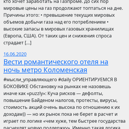
кто хочет заработать на Газпроме. До сих пор
мировые цены на газ продолжают топтаться на дне.
Причины этого: • превышение текущих мировых
объемов добычи газа над его потреблением •
высокие запасы в мировых газовых хранилищах
(Европа, США). От таких цен и снижения спроса
страдает […]
16.06.2020
Вести романтического отеля на
ночь метро Коломенская
​​#мысли_управляющего #daily ОРИЕНТИРУЕМСЯ В
БОКОВИКЕ Обстановку на рынках не назовешь
иначе как «puzzly»: Куча рисков — дефолты,
повышение Байденом налогов, протесты, вирусы,
стоимость акций очень высока по отношению к их
доходам)) — но их рынок пока не берет в расчет и
играет по логике «чем хуже, тем быстрее государства
расчехлят новую поддержку». Именно такая логика