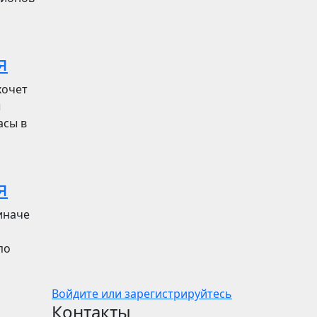
я
хочет
ы
асы в
я
иначе
по
Войдите или зарегистрируйтесь
Контакты