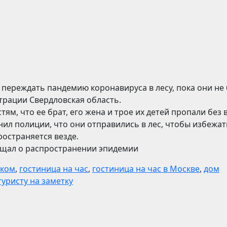
переждать пандемию коронавируса в лесу, пока они не
рации Свердловская область.
ям, что ее брат, его жена и трое их детей пропали без 
нил полиции, что они отправились в лес, чтобы избежат
ространяется везде.
щал о распространении эпидемии
ском
,
гостиница на час
,
гостиница на час в Москве
,
дом
туристу на заметку