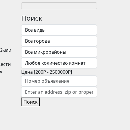
Поиск
 были
вести
ь
Цена [
200₽
-
2500000₽
]
Поиск