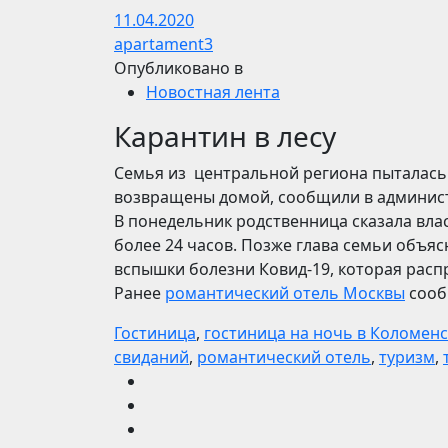
11.04.2020
apartament3
Опубликовано в
Новостная лента
Карантин в лесу
Семья из центральной региона пыталась 
возвращены домой, сообщили в админист
В понедельник родственница сказала власт
более 24 часов. Позже глава семьи объяс
вспышки болезни Ковид-19, которая расп
Ранее
романтический отель Москвы
сооб
Гостиница
,
гостиница на ночь в Коломен
свиданий
,
романтический отель
,
туризм
,