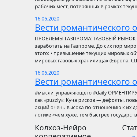
рабочих мест, потерянных в рамках текущ
16.06.2020
Вести романтического 
ПРОБЛЕМЫ ГАЗПРОМА: ГАЗОВЫЙ РЫНОК Инве
заработать на Газпроме. До сих пор мир
этого: • превышение текущих мировых об
мировых газовых хранилищах (Европа, США
16.06.2020
Вести романтического 
​​#мысли_управляющего #daily ОРИЕНТИР
как «puzzly»: Куча рисков — дефолты, по
акций очень высока по отношению к их до
логике «чем хуже, тем быстрее государст
Колхоз-Нейро
Ста
кооперативное