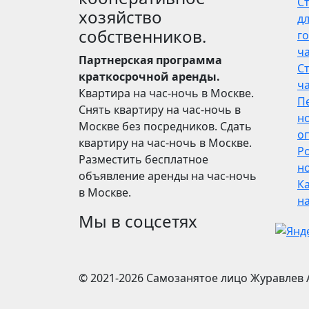
С
хозяйство
дл
собственников.
го
ч
Партнерская программа
С
краткосрочной аренды.
ч
Квартира на час-ночь в Москве.
П
Снять квартиру на час-ночь в
н
Москве без посредников. Сдать
о
квартиру на час-ночь в Москве.
Р
Разместить бесплатное
но
объявление аренды на час-ночь
Ка
в Москве.
н
Мы в соцсетях
© 2021-2026
Самозанятое лицо Журавлев 