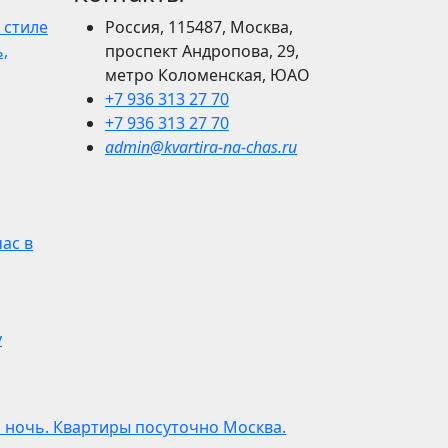
 стиле
Россия, 115487, Москва,
,
проспект Андропова, 29,
метро Коломенская, ЮАО
+7 936 313 27 70
+7 936 313 27 70
admin@kvartira-na-chas.ru
час в
у
а ночь. Квартиры посуточно Москва.