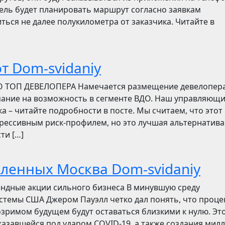
итель будет планировать маршрут согласно заявкам
ться не далее полукилометра от заказчика. Читайте в
т Dom-svidaniy
О ТОП ДЕВЕЛОПЕРА Намечается размещение девелопер
мание на возможность в сегменте ВДО. Наш управляющ
ска – читайте подробности в посте. Мы считаем, что этот
грессивным риск-профилем, но это лучшая альтернатива
ти […]
бленных Москва Dom-svidaniy
ендные акции сильного бизнеса В минувшую среду
стемы США Джером Пауэлл четко дал понять, что проц
зримом будущем будут оставаться близкими к нулю. Эт
азавшейся под ударом COVID-19, а также создания мил