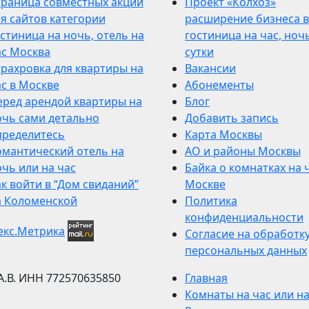
траница совместных акций
Проект «Колхоз»
я сайтов категории
расширение бизнеса в
стиница на ночь, отель на
гостиница на час, ночь
ас Москва
сутки
трахровка для квартиры на
Вакансии
ас в Москве
Абонементы
еред арендой квартиры на
Блог
очь сами детально
Добавить запись
пределитесь
Карта Москвы
омантический отель на
АО и районы Москвы
чь или на час
Байка о комнатках на 
к войти в “Дом свиданий”
Москве
а Коломенской
Политика
конфиденциальности
Согласие на обработк
персональных данных
А.В.
ИНН 772570635850
Главная
Комнаты на час или н