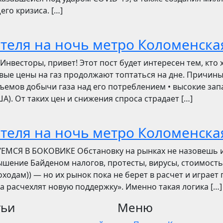
его кризиса. […]
отеля на ночь метро Коломенска
сторы, привет! Этот пост будет интересен тем, кто 
овые цены на газ продолжают топтаться на дне. Причин
ъемов добычи газа над его потреблением • высокие зап
). От таких цен и снижения спроса страдает […]
отеля на ночь метро Коломенска
УЕМСЯ В БОКОВИКЕ Обстановку на рынках не назовешь 
вышение Байденом налогов, протесты, вирусы, стоимость
ходам)) — но их рынок пока не берет в расчет и играет 
ва расчехлят новую поддержку». Именно такая логика […]
тьи
Меню