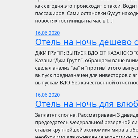
как сегодня это происходит с такси. Вод
пассажиров. Сами остановки будут находи
новостях гостиницы на час в […]
16.06.2020
Отель на ночь дешево о
​​ДЖИ ГРУПП: ВЫПУСК ВДО ОТ КАЗАНСКОГ
Казани “Джи-Групп”, обращаем ваше вни
сделал анализ “за” и “против” этого выпу
выпуск предназначен для инвесторов с а
выпускам ВДО без качественной отчетнос
16.06.2020
Отель на ночь для влю
Заплатят сполна. Рассматриваем 3 дивид
председатель Федеральной резервной си
ставки крупнейшей экономики мира в обо
необходимо для оживления экономики, ок