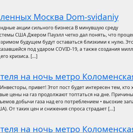
бленных Москва Dom-svidaniy
ендные акции сильного бизнеса В минувшую среду
стемы США Джером Пауэлл четко дал понять, что проц
зримом будущем будут оставаться близкими к нулю. Эт
азавшейся под ударом COVID-19, а также создания мил
его кризиса. […]
отеля на ночь метро Коломенска
сторы, привет! Этот пост будет интересен тем, кто 
овые цены на газ продолжают топтаться на дне. Причин
ъемов добычи газа над его потреблением • высокие зап
). От таких цен и снижения спроса страдает […]
отеля на ночь метро Коломенска