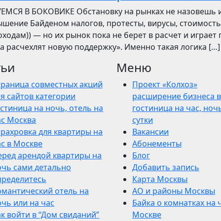
УЕМСЯ В БОКОВИКЕ Обстановку на рынках не назовешь 
вышение Байденом налогов, протесты, вирусы, стоимость
ходам)) — но их рынок пока не берет в расчет и играет 
ва расчехлят новую поддержку». Именно такая логика […]
тьи
Меню
траница совместных акций
Проект «Колхоз»
я сайтов категории
расширение бизнеса в
стиница на ночь, отель на
гостиница на час, ночь
ас Москва
сутки
трахровка для квартиры на
Вакансии
ас в Москве
Абонементы
еред арендой квартиры на
Блог
очь сами детально
Добавить запись
пределитесь
Карта Москвы
омантический отель на
АО и районы Москвы
чь или на час
Байка о комнатках на 
к войти в “Дом свиданий”
Москве