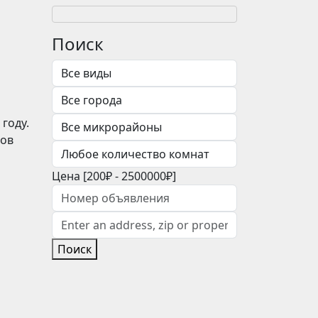
Поиск
году.
сов
Цена [
200₽
-
2500000₽
]
Поиск