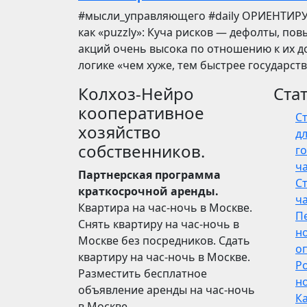
​​#мысли_управляющего #daily ОРИЕНТИР
как «puzzly»: Куча рисков — дефолты, по
акций очень высока по отношению к их до
логике «чем хуже, тем быстрее государст
Колхоз-Нейро
Ста
кооперативное
С
хозяйство
дл
собственников.
го
ч
Партнерская программа
С
краткосрочной аренды.
ч
Квартира на час-ночь в Москве.
П
Снять квартиру на час-ночь в
н
Москве без посредников. Сдать
о
квартиру на час-ночь в Москве.
Р
Разместить бесплатное
но
объявление аренды на час-ночь
Ка
в Москве.