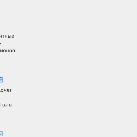
ентные
о
лионов
я
хочет
ы
асы в
я