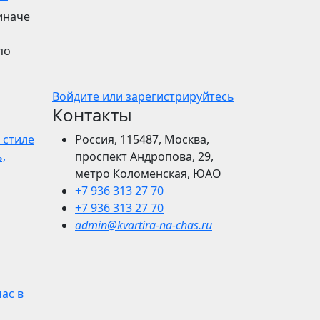
иначе
по
Войдите или зарегистрируйтесь
Контакты
 стиле
Россия, 115487, Москва,
,
проспект Андропова, 29,
метро Коломенская, ЮАО
+7 936 313 27 70
+7 936 313 27 70
admin@kvartira-na-chas.ru
час в