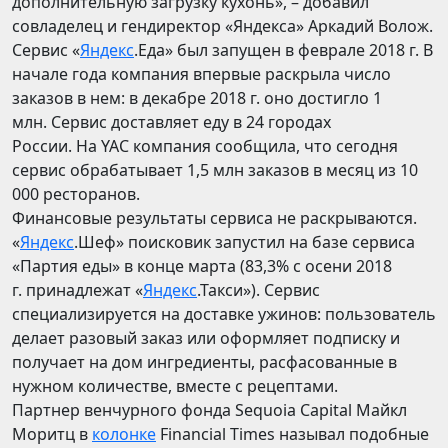
дополнительную загрузку кухонь», – добавил
совладелец и гендиректор «Яндекса» Аркадий Волож.
Сервис «
Яндекс
.Еда» был запущен в феврале 2018 г. В
начале года компания впервые раскрыла число
заказов в нем: в декабре 2018 г. оно достигло 1
млн. Сервис доставляет еду в 24 городах
России. На YAC компания сообщила, что сегодня
сервис обрабатывает 1,5 млн заказов в месяц из 10
000 ресторанов.
Финансовые результаты сервиса не раскрываются.
«
Яндекс
.Шеф» поисковик запустил на базе сервиса
«Партия еды» в конце марта (83,3% с осени 2018
г. принадлежат «
Яндекс
.Такси»). Сервис
специализируется на доставке ужинов: пользователь
делает разовый заказ или оформляет подписку и
получает на дом ингредиенты, расфасованные в
нужном количестве, вместе с рецептами.
Партнер венчурного фонда Sequoia Capital Майкл
Моритц в
колонке
Financial Times называл подобные