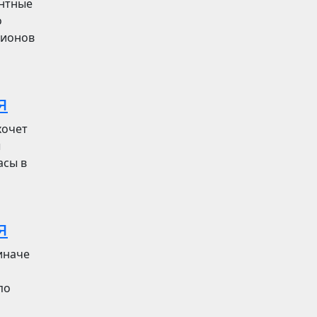
ентные
о
лионов
я
хочет
ы
асы в
я
иначе
по