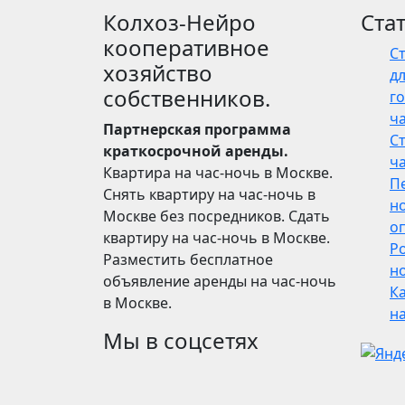
Колхоз-Нейро
Ста
кооперативное
С
хозяйство
дл
собственников.
го
ч
Партнерская программа
С
краткосрочной аренды.
ч
Квартира на час-ночь в Москве.
П
Снять квартиру на час-ночь в
н
Москве без посредников. Сдать
о
квартиру на час-ночь в Москве.
Р
Разместить бесплатное
но
объявление аренды на час-ночь
Ка
в Москве.
н
Мы в соцсетях