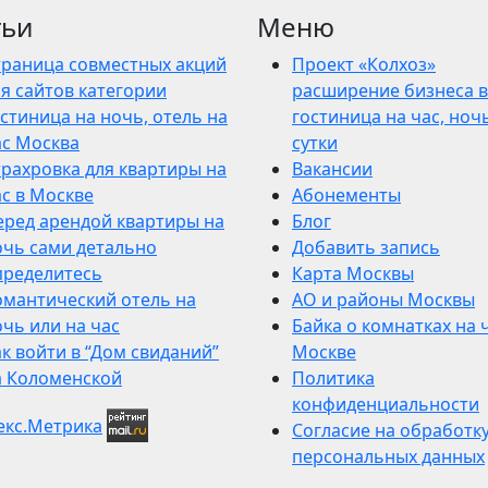
тьи
Меню
траница совместных акций
Проект «Колхоз»
я сайтов категории
расширение бизнеса в
стиница на ночь, отель на
гостиница на час, ночь
ас Москва
сутки
трахровка для квартиры на
Вакансии
ас в Москве
Абонементы
еред арендой квартиры на
Блог
очь сами детально
Добавить запись
пределитесь
Карта Москвы
омантический отель на
АО и районы Москвы
чь или на час
Байка о комнатках на 
к войти в “Дом свиданий”
Москве
а Коломенской
Политика
конфиденциальности
Согласие на обработк
персональных данных