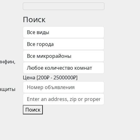
Поиск
инфин,
Цена [
200₽
-
2500000₽
]
защиты
Поиск