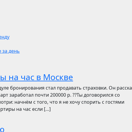
енду
 за день
ы на час в Москве
дуле бронирования стал продавать страховки. Он расск
март заработал почти 200000 р. ??Ты договорился со
отри: начнём с того, что я не хочу спорить с гостями
ртиры на час если […]
ю