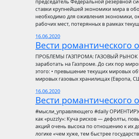
председатель Федеральной резервной си
ставки крупнейшей экономики мира в обо
необходимо для оживления экономики, ок
рабочих мест, потерянных в рамках текущ
16.06.2020
Вести романтического 
ПРОБЛЕМЫ ГАЗПРОМА: ГАЗОВЫЙ РЫНОК Инве
заработать на Газпроме. До сих пор мир
этого: • превышение текущих мировых об
мировых газовых хранилищах (Европа, США
16.06.2020
Вести романтического 
​​#мысли_управляющего #daily ОРИЕНТИР
как «puzzly»: Куча рисков — дефолты, по
акций очень высока по отношению к их до
логике «чем хуже, тем быстрее государст