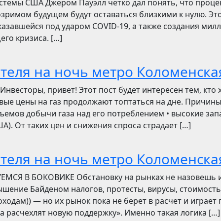
стемы США Джером Пауэлл четко дал понять, что проц
зримом будущем будут оставаться близкими к нулю. Эт
азавшейся под ударом COVID-19, а также создания мил
его кризиса. […]
отеля на ночь метро Коломенска
сторы, привет! Этот пост будет интересен тем, кто 
овые цены на газ продолжают топтаться на дне. Причин
ъемов добычи газа над его потреблением • высокие зап
). От таких цен и снижения спроса страдает […]
отеля на ночь метро Коломенска
УЕМСЯ В БОКОВИКЕ Обстановку на рынках не назовешь 
вышение Байденом налогов, протесты, вирусы, стоимость
ходам)) — но их рынок пока не берет в расчет и играет 
ва расчехлят новую поддержку». Именно такая логика […]