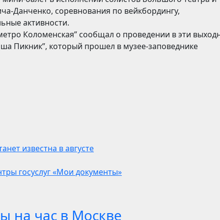
ча-Данченко, соревнования по вейкбордингу,
льные активности.
а метро Коломенская” сообщал о проведении в эти выход
фиша Пикник”, который прошел в музее-заповеднике
анет известна в августе
нтры госуслуг «Мои документы»
ы на час в Москве