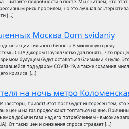
ска – читайте подробности в посте. Мы считаем, что этот
грессивным риск-профилем, но это лучшая альтернатива
ти […]
бленных Москва Dom-svidaniy
ендные акции сильного бизнеса В минувшую среду
стемы США Джером Пауэлл четко дал понять, что проц
зримом будущем будут оставаться близкими к нулю. Эт
азавшейся под ударом COVID-19, а также создания мил
его кризиса. […]
отеля на ночь метро Коломенска
сторы, привет! Этот пост будет интересен тем, кто 
овые цены на газ продолжают топтаться на дне. Причин
ъемов добычи газа над его потреблением • высокие зап
). От таких цен и снижения спроса страдает […]