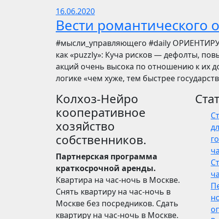
16.06.2020
Вести романтического 
​​#мысли_управляющего #daily ОРИЕНТИР
как «puzzly»: Куча рисков — дефолты, по
акций очень высока по отношению к их до
логике «чем хуже, тем быстрее государст
Колхоз-Нейро
Ста
кооперативное
С
хозяйство
дл
собственников.
го
ч
Партнерская программа
С
краткосрочной аренды.
ч
Квартира на час-ночь в Москве.
П
Снять квартиру на час-ночь в
н
Москве без посредников. Сдать
о
квартиру на час-ночь в Москве.