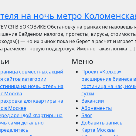
отеля на ночь метро Коломенска
УЕМСЯ В БОКОВИКЕ Обстановку на рынках не назовешь 
вышение Байденом налогов, протесты, вирусы, стоимость
ходам)) — но их рынок пока не берет в расчет и играет 
ва расчехлят новую поддержку». Именно такая логика […]
тьи
Меню
траница совместных акций
Проект «Колхоз»
я сайтов категории
расширение бизнеса в
стиница на ночь, отель на
гостиница на час, ночь
ас Москва
сутки
трахровка для квартиры на
Вакансии
ас в Москве
Абонементы
еред арендой квартиры на
Блог
очь сами детально
Добавить запись
пределитесь
Карта Москвы