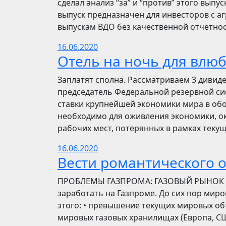
сделал анализ “за” и “против” этого выпу
выпуск предназначен для инвесторов с а
выпускам ВДО без качественной отчетнос
16.06.2020
Отель на ночь для влю
Заплатят сполна. Рассматриваем 3 дивид
председатель Федеральной резервной си
ставки крупнейшей экономики мира в обо
необходимо для оживления экономики, ок
рабочих мест, потерянных в рамках текущ
16.06.2020
Вести романтического 
ПРОБЛЕМЫ ГАЗПРОМА: ГАЗОВЫЙ РЫНОК Инве
заработать на Газпроме. До сих пор мир
этого: • превышение текущих мировых об
мировых газовых хранилищах (Европа, США