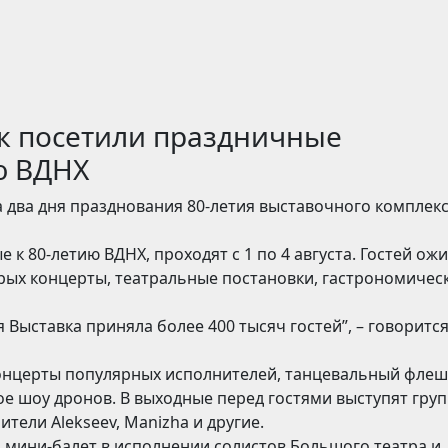
ек посетили праздничные
ю ВДНХ
 два дня празднования 80-летия выставочного комплекс
 80-летию ВДНХ, проходят с 1 по 4 августа. Гостей ож
рых концерты, театральные постановки, гастрономичес
 Выставка приняла более 400 тысяч гостей”, – говорится
концерты популярных исполнителей, танцевальный фле
е шоу дронов. В выходные перед гостями выступят гру
тели Alekseev, Manizha и другие.
и мини-балет в исполнении солистов Большого театра и