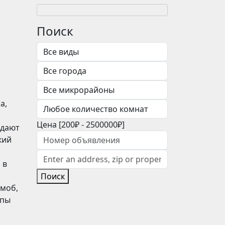
Поиск
а,
Цена [
200₽
-
2500000₽
]
идают
кий
 в
Поиск
шмоб,
ппы