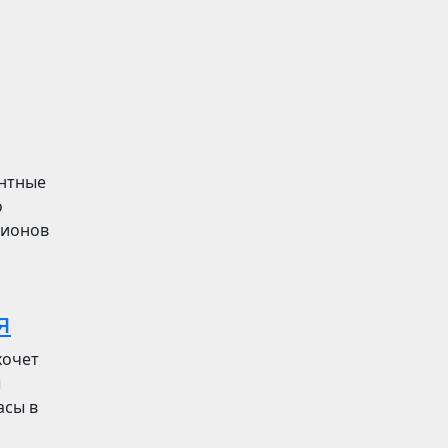
ентные
о
лионов
я
хочет
ы
асы в