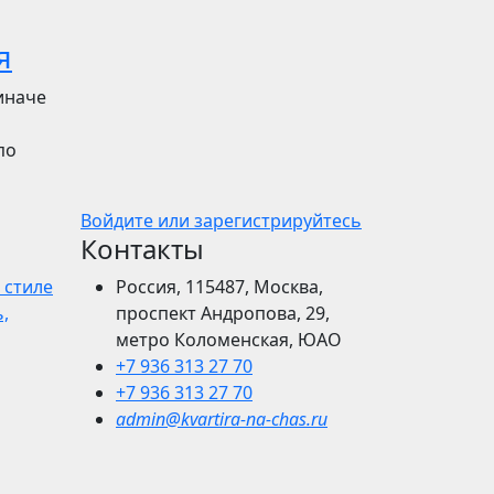
я
иначе
по
Войдите или зарегистрируйтесь
Контакты
 стиле
Россия, 115487, Москва,
,
проспект Андропова, 29,
метро Коломенская, ЮАО
+7 936 313 27 70
+7 936 313 27 70
admin@kvartira-na-chas.ru