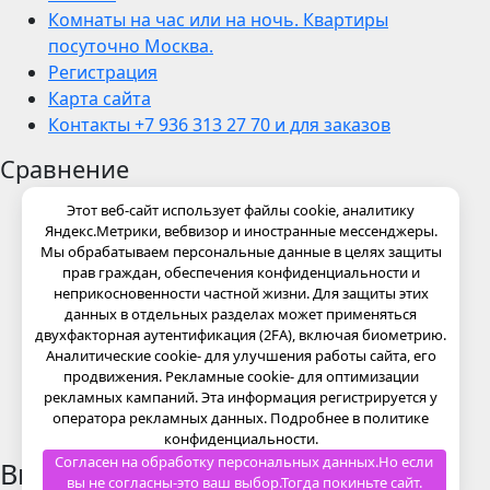
Комнаты на час или на ночь. Квартиры
посуточно Москва.
Регистрация
Карта сайта
Контакты +7 936 313 27 70 и для заказов
Сравнение
Этот веб-сайт использует файлы cookie, аналитику
Яндекс.Метрики, вебвизор и иностранные мессенджеры.
Мы обрабатываем персональные данные в целях защиты
прав граждан, обеспечения конфиденциальности и
неприкосновенности частной жизни. Для защиты этих
данных в отдельных разделах может применяться
двухфакторная аутентификация (2FA), включая биометрию.
Аналитические cookie- для улучшения работы сайта, его
продвижения. Рекламные cookie- для оптимизации
рекламных кампаний. Эта информация регистрируется у
оператора рекламных данных. Подробнее в политике
конфиденциальности.
Согласен на обработку персональных данных.Но если
Введите ваше ключевое слово
вы не согласны-это ваш выбор.Тогда покиньте сайт.