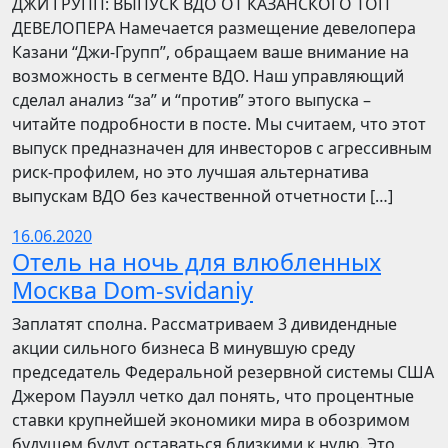
​​ДЖИ ГРУПП: ВЫПУСК ВДО ОТ КАЗАНСКОГО ТОП
ДЕВЕЛОПЕРА Намечается размещение девелопера
Казани “Джи-Групп”, обращаем ваше внимание на
возможность в сегменте ВДО. Наш управляющий
сделал анализ “за” и “против” этого выпуска –
читайте подробности в посте. Мы считаем, что этот
выпуск предназначен для инвесторов с агрессивным
риск-профилем, но это лучшая альтернатива
выпускам ВДО без качественной отчетности […]
16.06.2020
Отель на ночь для влюбленных
Москва Dom-svidaniy
Заплатят сполна. Рассматриваем 3 дивидендные
акции сильного бизнеса В минувшую среду
председатель Федеральной резервной системы США
Джером Пауэлл четко дал понять, что процентные
ставки крупнейшей экономики мира в обозримом
будущем будут оставаться близкими к нулю. Это