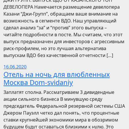
​​ДЖИ ГРУПП: ВЫПУСК ВДО ОТ КАЗАНСКОГО ТОП
ДЕВЕЛОПЕРА Намечается размещение девелопера
Казани “Джи-Групп”, обращаем ваше внимание на
возможность в сегменте ВДО. Наш управляющий
сделал анализ “за” и “против” этого выпуска –
читайте подробности в посте. Мы считаем, что этот
выпуск предназначен для инвесторов с агрессивным
риск-профилем, но это лучшая альтернатива
выпускам ВДО без качественной отчетности […]
16.06.2020
Отель на ночь для влюбленных
Москва Dom-svidaniy
Заплатят сполна. Рассматриваем 3 дивидендные
акции сильного бизнеса В минувшую среду
председатель Федеральной резервной системы США
Джером Пауэлл четко дал понять, что процентные
ставки крупнейшей экономики мира в обозримом
будущем будут оставаться близкими к нулю. Это