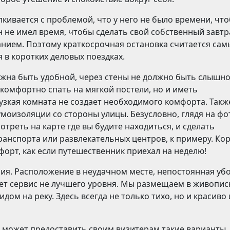
лкивается с проблемой, что у него не было времени, чт
 не имел время, чтобы сделать свой собственный завтра
анием. Поэтому краткосрочная остановка считается са
 в коротких деловых поездках.
олжна быть удобной, через стены не должно быть слышн
комфортно спать на мягкой постели, но и иметь
зкая комната не создает необходимого комфорта. Такж
моизоляции со стороны улицы. Безусловно, глядя на фо
отреть на карте где вы будите находиться, и сделать
ранспорта или развлекательных центров, к примеру. Ко
орт, как если путешественник приехал на неделю!
ия. Расположение в неудачном месте, непостоянная уб
ает сервис не лучшего уровня. Мы размещаем в живопи
дом на реку. Здесь всегда не только тихо, но и красиво 
 может предоставить своим визитерам такие варианты, 