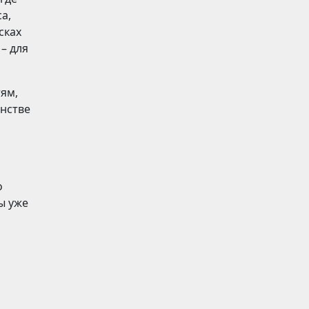
а,
сках
– для
ям,
анстве
о
ы уже