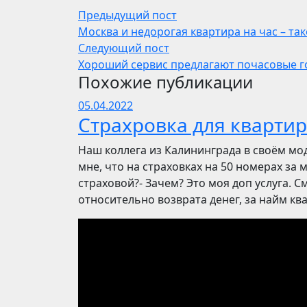
Предыдущий пост
Москва и недорогая квартира на час – та
Следующий пост
Хороший сервис предлагают почасовые г
Похожие публикации
05.04.2022
Страхровка для квартир
Наш коллега из Калининграда в своём мо
мне, что на страховках на 50 номерах за 
страховой?- Зачем? Это моя доп услуга. См
относительно возврата денег, за найм ква