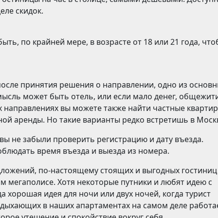
еле скидок.
ть, по крайней мере, в возрасте от 18 или 21 года, чт
после принятия решения о направлении, одно из основ
мысль может быть отель, или если мало денег, общежити
х направлениях вы можете также найти частные кварти
ной аренды. Но такие варианты редко встретишь в Моск
вы не забыли проверить регистрацию и дату въезда.
блюдать время въезда и выезда из номера.
ложений, по-настоящему стоящих и выгодных гостиниц
ом мегаполисе. Хотя некоторые путники и любят идею с
 хорошая идея для ночи или двух ночей, когда турист
тдыхающих в наших апартаментах на самом деле работа
орое утешение и спокойствие вокруг себя.