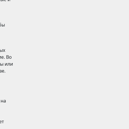
обы
ных
е. Во
ры или
ве.
 на
ет