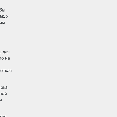
обы
к. У
мым
о
е для
то на
роткая
орка
сной
и
где