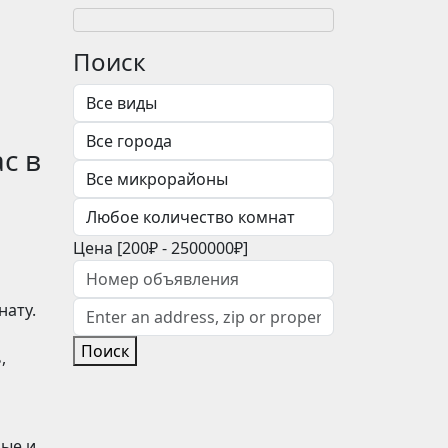
Поиск
с в
Цена [
200₽
-
2500000₽
]
нату.
Поиск
,
ные и