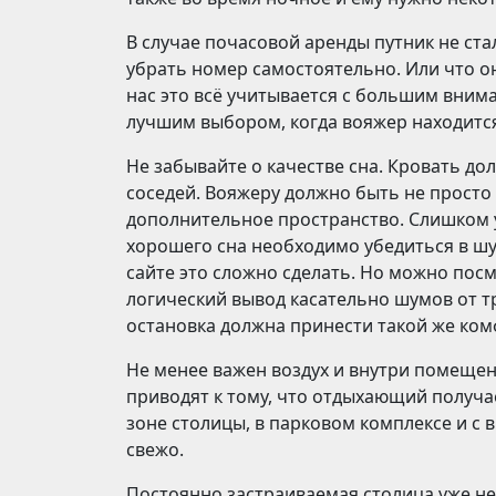
В случае почасовой аренды путник не ста
убрать номер самостоятельно. Или что он
нас это всё учитывается с большим вним
лучшим выбором, когда вояжер находится
Не забывайте о качестве сна. Кровать д
соседей. Вояжеру должно быть не просто 
дополнительное пространство. Слишком у
хорошего сна необходимо убедиться в шу
сайте это сложно сделать. Но можно посм
логический вывод касательно шумов от т
остановка должна принести такой же комф
Не менее важен воздух и внутри помещен
приводят к тому, что отдыхающий получ
зоне столицы, в парковом комплексе и с ви
свежо.
Постоянно застраиваемая столица уже не