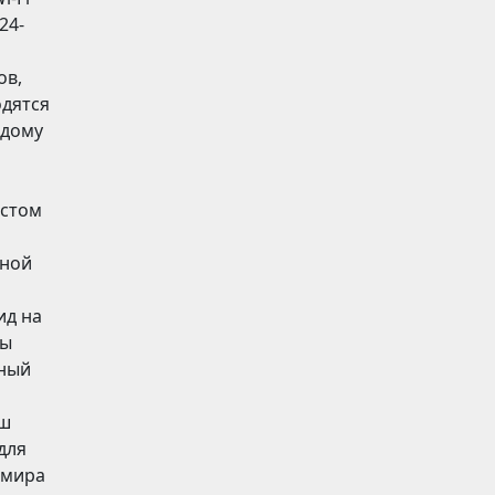
24-
ов,
одятся
ждому
естом
нной
ид на
Вы
ьный
аш
для
 мира