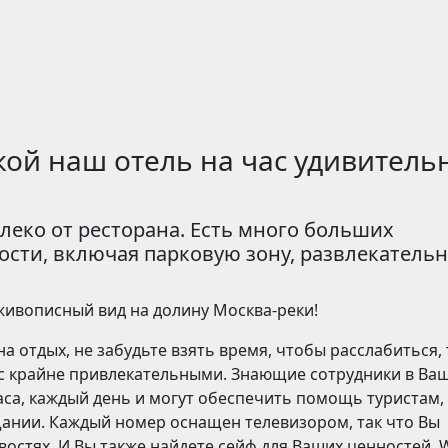
кой наш отель на час удивитель
алеко от ресторана. Есть много больших
сти, включая парковую зону, развлекатель
живописный вид на долину Москва-реки!
а отдых, не забудьте взять время, чтобы расслабиться, 
час крайне привлекательными. Знающие сотрудники в Ва
аса, каждый день и могут обеспечить помощь туристам,
щании. Каждый номер оснащен телевизором, так что Вы
остях. И Вы также найдете сейф для Ваших ценностей. W