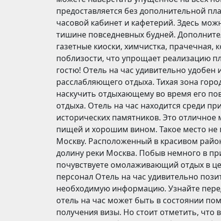
предоставляется без дополнительной плат
часовой кабинет и кафетерий. Здесь можн
тишине повседневных будней. Дополнител
газетные киоски, химчистка, прачечная, 
поблизости, что упрощает реализацию пл
гостю! Отель на час удивительно удобен 
расслабляющего отдыха. Тихая зона город
наскучить отдыхающему во время его пов
отдыха. Отель на час находится среди п
исторических памятников. Это отличное 
пищей и хорошим вином. Такое место не
Москву. Расположенный в красивом район
долину реки Москва. Побыв немного в п
почувствуете омолаживающий отдых в ц
персонал Отель на час удивительно пози
необходимую информацию. Узнайте перед 
отель на час может быть в состоянии п
получения визы. Но стоит отметить, что 