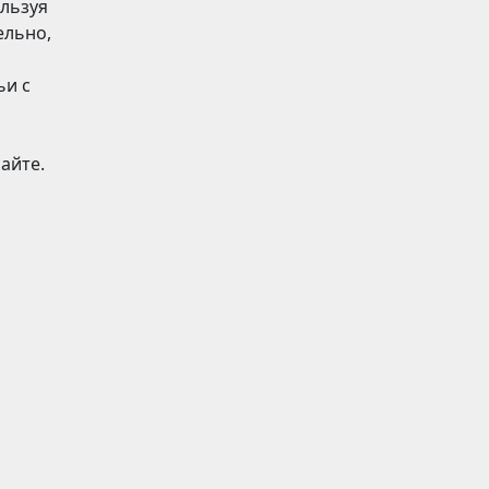
ользуя
ельно,
ьи с
,
айте.