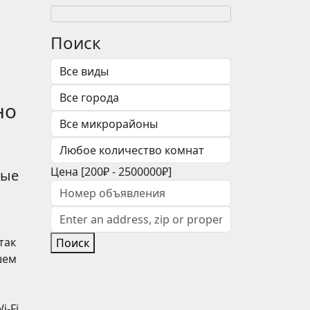
Поиск
но
Цена [
200₽
-
2500000₽
]
ные
так
Поиск
шем
i-Fi