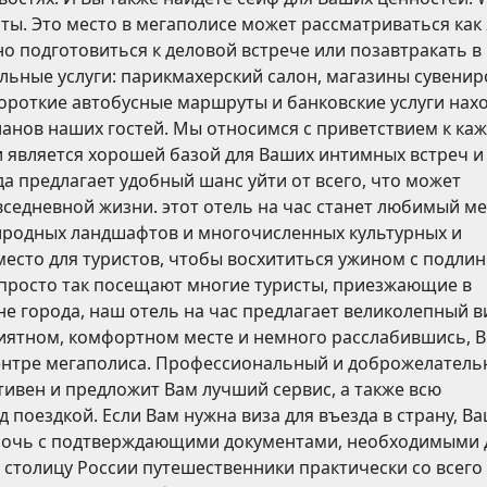
ы. Это место в мегаполисе может рассматриваться как 
о подготовиться к деловой встрече или позавтракать в
ьные услуги: парикмахерский салон, магазины сувенир
короткие автобусные маршруты и банковские услуги нах
анов наших гостей. Мы относимся с приветствием к ка
и является хорошей базой для Ваших интимных встреч и
а предлагает удобный шанс уйти от всего, что может
седневной жизни. этот отель на час станет любимый м
риродных ландшафтов и многочисленных культурных и
место для туристов, чтобы восхититься ужином с подли
 просто так посещают многие туристы, приезжающие в
е города, наш отель на час предлагает великолепный в
риятном, комфортном месте и немного расслабившись, 
ентре мегаполиса. Профессиональный и доброжелател
тивен и предложит Вам лучший сервис, а также всю
поездкой. Если Вам нужна виза для въезда в страну, В
омочь с подтверждающими документами, необходимыми 
в столицу России путешественники практически со всего