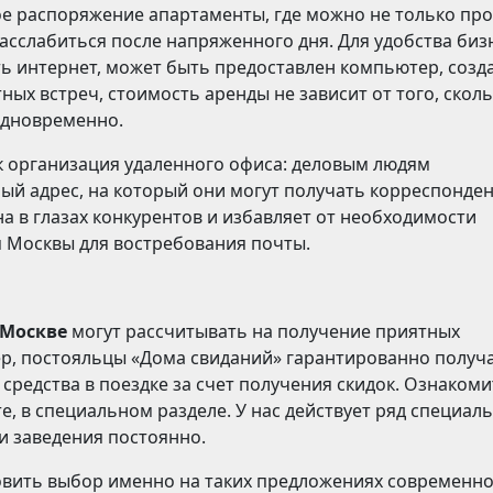
вое распоряжение апартаменты, где можно не только пр
асслабиться после напряженного дня. Для удобства биз
ть интернет, может быть предоставлен компьютер, созд
ых встреч, стоимость аренды не зависит от того, скол
одновременно.
как организация удаленного офиса: деловым людям
ый адрес, на который они могут получать корреспонде
на в глазах конкурентов и избавляет от необходимости
 Москвы для востребования почты.
 Москве
могут рассчитывать на получение приятных
р, постояльцы «Дома свиданий» гарантированно получ
редства в поездке за счет получения скидок. Ознакоми
 в специальном разделе. У нас действует ряд специал
ми заведения постоянно.
новить выбор именно на таких предложениях современн