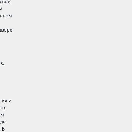
свое
и
енном
дворе
х,
лия и
 от
ся
где
 В