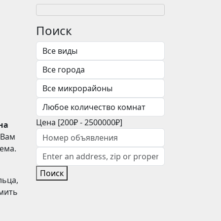
Поиск
Цена [
200₽
-
2500000₽
]
на
 Вам
лема.
Поиск
льца,
омить