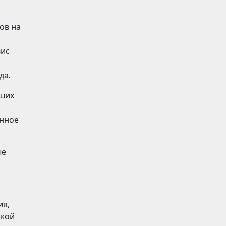
ов на
вис
да.
аших
анное
ые
ия,
икой