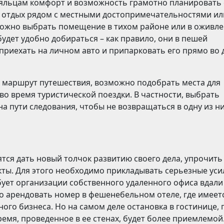
яльцам комфорт и возможность грамотно планировать 
а отдых рядом с местными достопримечательностями ил
 Можно выбрать помещение в тихом районе или в оживл
будет удобно добираться – как правило, они в пешей
 приехать на личном авто и припарковать его прямо во 
ся маршрут путешествия, возможно подобрать места для
во время туристической поездки. В частности, выбрать
а пути следования, чтобы не возвращаться в одну из ни
тся дать новый толчок развитию своего дела, упрочить
кты. Для этого необходимо прикладывать серьезные уси
бует организации собственного удаленного офиса вдали
но арендовать номер в фешенебельном отеле, где имеет
ого бизнеса. Но на самом деле остановка в гостинице, 
емя, проведенное в ее стенах, будет более приемлемой.