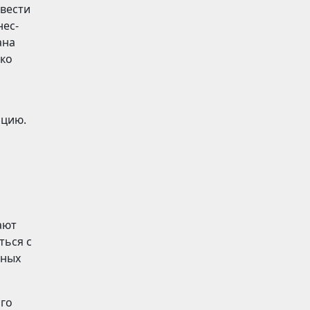
овести
нес-
ана
ько
нцию.
ают
ться с
ьных
ого